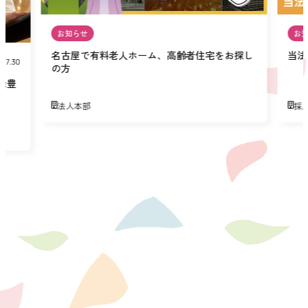
お知らせ
お
名古屋で有料老人ホーム、高齢者住宅をお探し
当法
07.30
の方
緑豊
法人本部
採