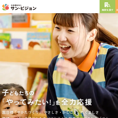
施設を探す
NEW OPEN
2026
年
10
月
開設予定
グレイスフル砧公園
東京都世田谷区大蔵
3丁目4番12号
特別養護老人ホーム
短期入所生活介護
通所介護
居宅介護支援
負担の少ない介護、ふれあいを大切にする介護、笑顔が溢れている
園目標「やかたづくり」
サンサン・スクール東山公園では、小学生の児童が放課後安心して
やさしさ・かしこさ。たくましさ
介護を目指して。
過ごせる環境を提供するとともに、
宿題・クラブ活動(英語・習字・