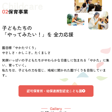
Childcare
保育事業
02
子どもたちの
「やってみたい！」を 全力応援
園目標「やかたづくり」
やさしさ・かしこさ。たくましさ
笑顔いっぱいの子どもたちがやわらかな日差しに包まれる「やかた」に集
い、育っていく。
私たちは、子どもの力を信じ、地域に開かれた園づくりを目指していま
す。
認可保育所・幼保連携型認定こども園
Gallery