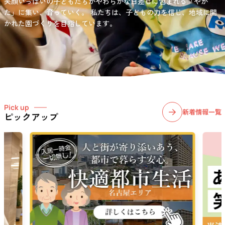
笑顔いっぱいの子どもたちがやわらかな日差しに包まれる「やか
お問い合わせ先
選択)などの学習面にも力を入れて行っている学童保育所です。
愛知・岐阜・長野の3県下で38施設・151事業所の介護関連事業所を運
た」に集い、育っていく。
私たちは、子どもの力を信じ、地域に開
03-6411-5781
営する
かれた園づくりを目指しています。
社会福祉法人サン・ビジョンでは、今後ますます高まる介護
担当：宮澤
ニーズに幅広く対応していきます。
Pick up
新着情報一覧
ピックアップ