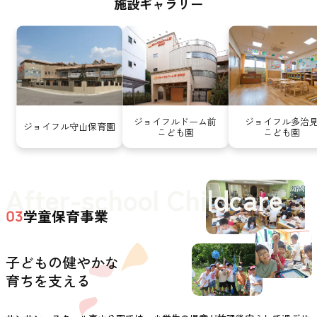
施設ギャラリー
ジョイフルドーム前
ジョイフル多治
ジョイフル守山保育園
こども園
こども園
After-school Childcare
学童保育事業
03
子どもの健やかな
育ちを支える