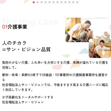
Nursing case
介護事業
01
人のチカラ
=サン・ビジョン品質
負担の少ない介護、ふれあいを大切にする介護、笑顔が溢れている介護を
目指して。
愛知・岐阜・長野の3県下で38施設・151事業所の介護関連事業所を運営す
る
社会福祉法人サン・ビジョンでは、今後ますます高まる介護ニーズに幅広
く対応していきます。
少子高齢化をトータルサポートする
社会福祉法人サン・ビジョン