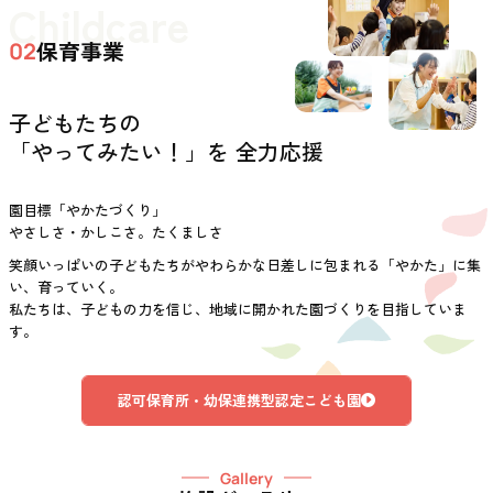
Childcare
保育事業
02
子どもたちの
「やってみたい！」を 全力応援
園目標「やかたづくり」
やさしさ・かしこさ。たくましさ
笑顔いっぱいの子どもたちがやわらかな日差しに包まれる「やかた」に集
い、育っていく。
私たちは、子どもの力を信じ、地域に開かれた園づくりを目指していま
す。
認可保育所・幼保連携型認定こども園
Gallery