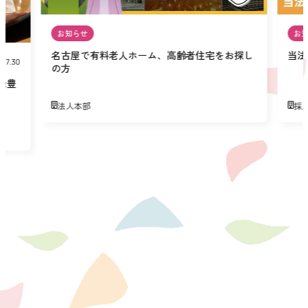
お知らせ
お
名古屋で有料老人ホーム、高齢者住宅をお探し
当法
07.30
の方
緑豊
法人本部
採