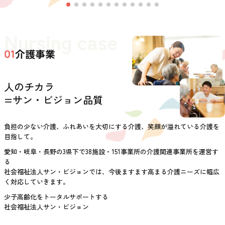
Nursing case
介護事業
01
人のチカラ
=サン・ビジョン品質
負担の少ない介護、ふれあいを大切にする介護、笑顔が溢れている介護を
目指して。
愛知・岐阜・長野の3県下で38施設・151事業所の介護関連事業所を運営す
る
社会福祉法人サン・ビジョンでは、今後ますます高まる介護ニーズに幅広
く対応していきます。
少子高齢化をトータルサポートする
社会福祉法人サン・ビジョン