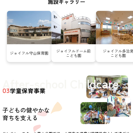
施設ギャラリー
ジョイフルドーム前
ジョイフル多治
ジョイフル守山保育園
こども園
こども園
After-school Childcare
学童保育事業
03
子どもの健やかな
育ちを支える