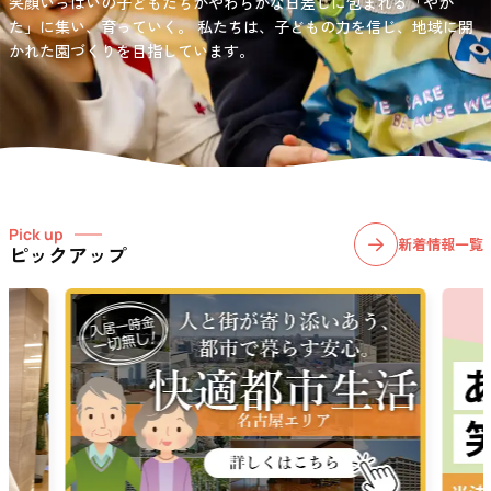
笑顔いっぱいの子どもたちがやわらかな日差しに包まれる「やか
お問い合わせ先
選択)などの学習面にも力を入れて行っている学童保育所です。
愛知・岐阜・長野の3県下で38施設・151事業所の介護関連事業所を運
た」に集い、育っていく。
私たちは、子どもの力を信じ、地域に開
03-6411-5781
営する
かれた園づくりを目指しています。
社会福祉法人サン・ビジョンでは、今後ますます高まる介護
担当：宮澤
ニーズに幅広く対応していきます。
Pick up
新着情報一覧
ピックアップ