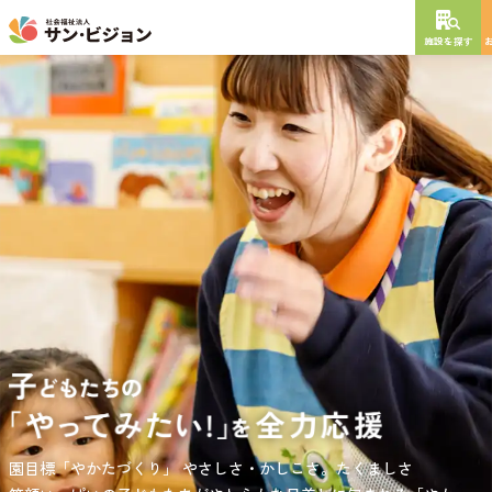
施設を探す
NEW OPEN
2026
年
10
月
開設予定
グレイスフル砧公園
東京都世田谷区大蔵
3丁目4番12号
特別養護老人ホーム
短期入所生活介護
通所介護
居宅介護支援
負担の少ない介護、ふれあいを大切にする介護、笑顔が溢れている
園目標「やかたづくり」
サンサン・スクール東山公園では、小学生の児童が放課後安心して
やさしさ・かしこさ。たくましさ
介護を目指して。
過ごせる環境を提供するとともに、
宿題・クラブ活動(英語・習字・