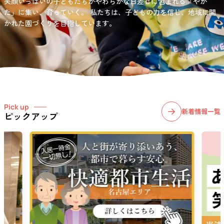
笑顔いっぱいの子どもたちがやわらかな日差しに包まれる「やか
お問い合わせ先
選択)などの学習面にも力を入れて行っている学童保育所です。
愛知・岐阜・長野の3県下で38施設・151事業所の介護関連事業所を運
た」に集い、育っていく。
私たちは、子どもの力を信じ、地域に開
03-6411-5781
営する
かれた園づくりを目指しています。
社会福祉法人サン・ビジョンでは、今後ますます高まる介護
担当：宮澤
ニーズに幅広く対応していきます。
Pick up
新着情報一覧
ピックアップ