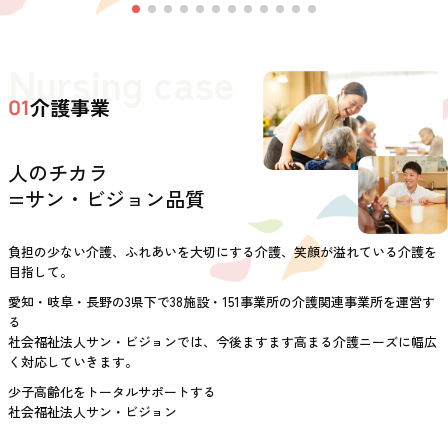
Nursing case
介護事業
01
人のチカラ
=サン・ビジョン品質
負担の少ない介護、ふれあいを大切にする介護、笑顔が溢れている介護を
目指して。
愛知・岐阜・長野の3県下で38施設・151事業所の介護関連事業所を運営す
る
社会福祉法人サン・ビジョンでは、今後ますます高まる介護ニーズに幅広
く対応していきます。
少子高齢化をトータルサポートする
社会福祉法人サン・ビジョン