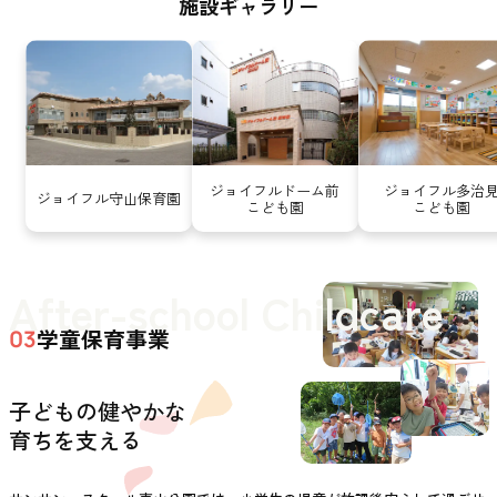
施設ギャラリー
ジョイフルドーム前
ジョイフル多治
ジョイフル守山保育園
こども園
こども園
After-school Childcare
学童保育事業
03
子どもの健やかな
育ちを支える