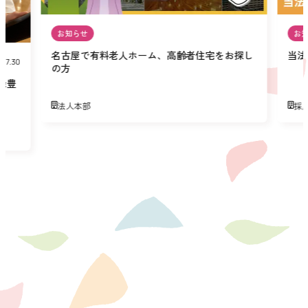
お知らせ
お
名古屋で有料老人ホーム、高齢者住宅をお探し
当法
07.30
の方
緑豊
法人本部
採