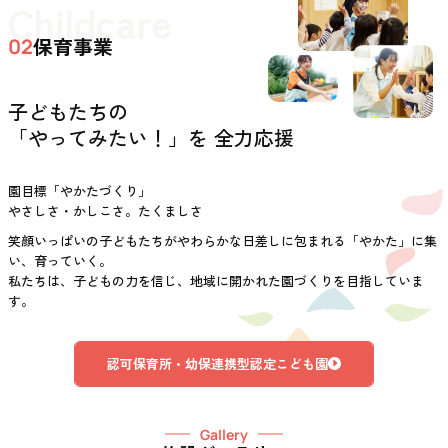
Childcare
保育事業
02
子どもたちの
「やってみたい！」を 全力応援
園目標「やかたづくり」
やさしさ・かしこさ。たくましさ
笑顔いっぱいの子どもたちがやわらかな日差しに包まれる「やかた」に集
い、育っていく。
私たちは、子どもの力を信じ、地域に開かれた園づくりを目指していま
す。
認可保育所・幼保連携型認定こども園
Gallery