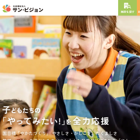
施設を探す
NEW OPEN
2026
年
10
月
開設予定
グレイスフル砧公園
東京都世田谷区大蔵
3丁目4番12号
特別養護老人ホーム
短期入所生活介護
通所介護
居宅介護支援
負担の少ない介護、ふれあいを大切にする介護、笑顔が溢れている
園目標「やかたづくり」
サンサン・スクール東山公園では、小学生の児童が放課後安心して
やさしさ・かしこさ。たくましさ
介護を目指して。
過ごせる環境を提供するとともに、
宿題・クラブ活動(英語・習字・