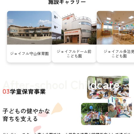
施設ギャラリー
ジョイフルドーム前
ジョイフル多治
ジョイフル守山保育園
こども園
こども園
After-school Childcare
学童保育事業
03
子どもの健やかな
育ちを支える