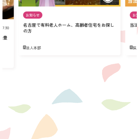
お知らせ
お
名古屋で有料老人ホーム、高齢者住宅をお探し
当法
07.30
の方
緑豊
法人本部
採