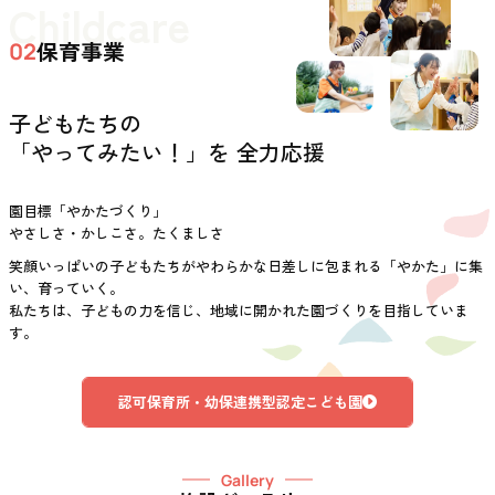
Childcare
保育事業
02
子どもたちの
「やってみたい！」を 全力応援
園目標「やかたづくり」
やさしさ・かしこさ。たくましさ
笑顔いっぱいの子どもたちがやわらかな日差しに包まれる「やかた」に集
い、育っていく。
私たちは、子どもの力を信じ、地域に開かれた園づくりを目指していま
す。
認可保育所・幼保連携型認定こども園
Gallery