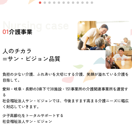
Nursing case
介護事業
01
人のチカラ
=サン・ビジョン品質
負担の少ない介護、ふれあいを大切にする介護、笑顔が溢れている介護を
目指して。
愛知・岐阜・長野の3県下で38施設・151事業所の介護関連事業所を運営す
る
社会福祉法人サン・ビジョンでは、今後ますます高まる介護ニーズに幅広
く対応していきます。
少子高齢化をトータルサポートする
社会福祉法人サン・ビジョン