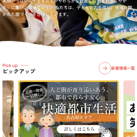
笑顔いっぱいの子どもたちがやわらかな日差しに包まれる「やか
お問い合わせ先
選択)などの学習面にも力を入れて行っている学童保育所です。
愛知・岐阜・長野の3県下で38施設・151事業所の介護関連事業所を運
た」に集い、育っていく。
私たちは、子どもの力を信じ、地域に開
03-6411-5781
営する
かれた園づくりを目指しています。
社会福祉法人サン・ビジョンでは、今後ますます高まる介護
担当：宮澤
ニーズに幅広く対応していきます。
Pick up
新着情報一覧
ピックアップ