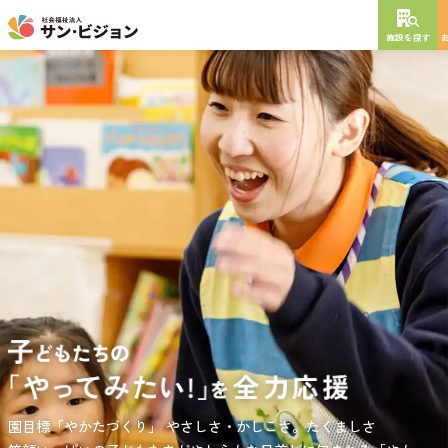
施設を探す
NEW OPEN
2026
年
10
月
開設予定
グレイスフル砧公園
東京都世田谷区大蔵
3丁目4番12号
特別養護老人ホーム
短期入所生活介護
通所介護
居宅介護支援
負担の少ない介護、ふれあいを大切にする介護、笑顔が溢れている
園目標「やかたづくり」
サンサン・スクール東山公園では、小学生の児童が放課後安心して
やさしさ・かしこさ。たくましさ
介護を目指して。
過ごせる環境を提供するとともに、
宿題・クラブ活動(英語・習字・