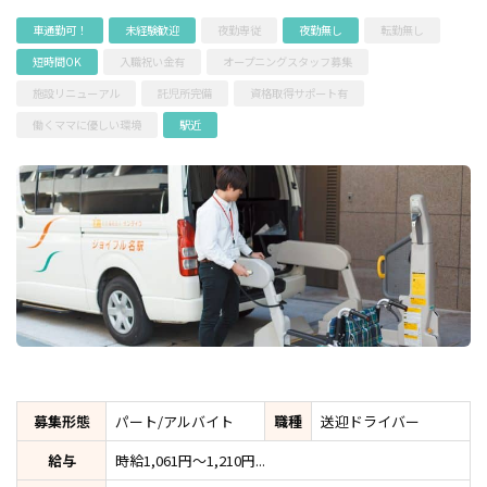
車通勤可！
未経験歓迎
夜勤専従
夜勤無し
転勤無し
短時間OK
入職祝い金有
オープニングスタッフ募集
施設リニューアル
託児所完備
資格取得サポート有
働くママに優しい環境
駅近
募集形態
パート/アルバイト
職種
送迎ドライバー
給与
時給1,061円～1,210円...