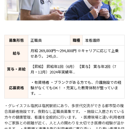
募集形態
正職員
職種
准看護師
月給 269,800円～294,800円 ※キャリアに応じて上乗
給与
せあり。 245,0...
【昇給】 昇給年1回（6月） 【賞与】 賞与年2回（7
賞与・昇給
月・12月）2024年実績年...
・有資格者 ・ブランクがある方でも、介護施設での経
応募資格
験がなくてもOK！ ・充実した教育体制が整っていま
す。 ...
・グレイスフル塩尻は塩尻駅前にあり、多世代交流ができる都市型の複
合高齢者施設です。夜勤なし正職員募集です。 ・施設に入居されている
方々の健康管理、看護を全般的に行います。 ・医療現場と違い利用者様
やご家族との距離が近く、人と人の関わりを大切でき医療の経験が活か
せます。 ・多職種と連携を取り利用者様に寄り添い、より良い看護を目