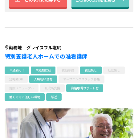
勤務地
グレイスフル塩尻
特別養護老人ホームでの准看護師
車通勤可！
未経験歓迎
夜勤専従
夜勤無し
転勤無し
短時間OK
入職祝い金有
オープニングスタッフ募集
施設リニューアル
託児所完備
資格取得サポート有
働くママに優しい環境
駅近