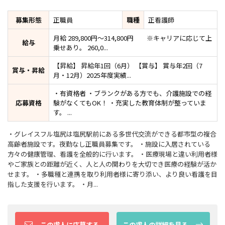
募集形態
正職員
職種
正看護師
月給 289,800円～314,800円 ※キャリアに応じて上
給与
乗せあり。 260,0...
【昇給】 昇給年1回（6月） 【賞与】 賞与年2回（7
賞与・昇給
月・12月）2025年度実績...
・有資格者 ・ブランクがある方でも、介護施設での経
応募資格
験がなくてもOK！ ・充実した教育体制が整っていま
す。 ...
・グレイスフル塩尻は塩尻駅前にある多世代交流ができる都市型の複合
高齢者施設です。夜勤なし正職員募集です。 ・施設に入居されている
方々の健康管理、看護を全般的に行います。 ・医療現場と違い利用者様
やご家族との距離が近く、人と人の関わりを大切でき医療の経験が活か
せます。 ・多職種と連携を取り利用者様に寄り添い、より良い看護を目
指した支援を行います。 ・月...
この求人に応募する
この求人の詳細を見る