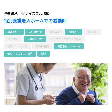
勤務地
グレイスフル塩尻
特別養護老人ホームでの看護師
車通勤可！
未経験歓迎
夜勤専従
夜勤無し
転勤無し
短時間OK
入職祝い金有
オープニングスタッフ募集
施設リニューアル
託児所完備
資格取得サポート有
働くママに優しい環境
駅近