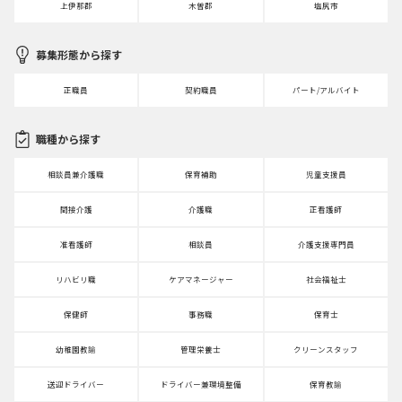
上伊那郡
木曽郡
塩尻市
募集形態から探す
正職員
契約職員
パート/アルバイト
職種から探す
相談員兼介護職
保育補助
児童支援員
間接介護
介護職
正看護師
准看護師
相談員
介護支援専門員
リハビリ職
ケアマネージャー
社会福祉士
保健師
事務職
保育士
幼稚園教諭
管理栄養士
クリーンスタッフ
送迎ドライバー
ドライバー兼環境整備
保育教諭