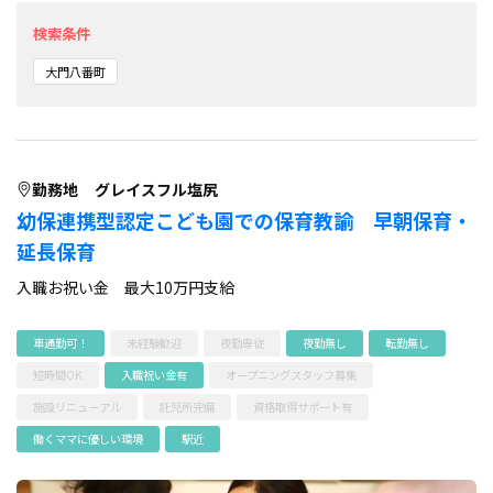
検索条件
大門八番町
勤務地
グレイスフル塩尻
幼保連携型認定こども園での保育教諭 早朝保育・
延長保育
入職お祝い金 最大10万円支給
車通勤可！
未経験歓迎
夜勤専従
夜勤無し
転勤無し
短時間OK
入職祝い金有
オープニングスタッフ募集
施設リニューアル
託児所完備
資格取得サポート有
働くママに優しい環境
駅近