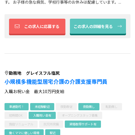
す。 お子様の急な病気、学校行事等のお休みは配慮しています。...
この求人に応募する
この求人の詳細を見る
勤務地
グレイスフル塩尻
小規模多機能型居宅介護の介護支援専門員
入職お祝い金 最大10万円支給
車通勤可！
未経験歓迎
夜勤専従
夜勤無し
転勤無し
短時間OK
入職祝い金有
オープニングスタッフ募集
施設リニューアル
託児所完備
資格取得サポート有
働くママに優しい環境
駅近