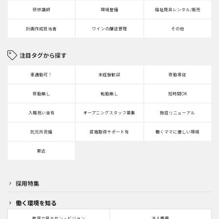
研修講師
環境整備
福祉用具レンタル/販売
計画作成担当者
ワインの醸造管理
その他
注目タグから探す
車通勤可！
未経験歓迎
夜勤専従
夜勤無し
転勤無し
短時間OK
入職祝い金有
オープニングスタッフ募集
施設リニューアル
託児所完備
資格取得サポート有
働くママに優しい環境
駅近
採用特集
働く環境を知る
数字で見るサン・ビジョン
法人概要