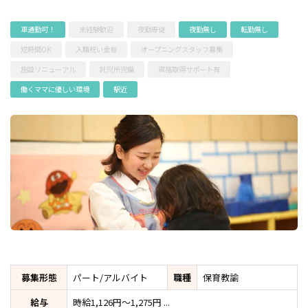
車通勤可！
未経験歓迎
夜勤専従
夜勤無し
転勤無し
短時間OK
入職祝い金有
オープニングスタッフ募集
施設リニューアル
託児所完備
資格取得サポート有
働くママに優しい環境
駅近
募集形態
パート/アルバイト
職種
保育教諭
給与
時給1,126円～1,275円 ...