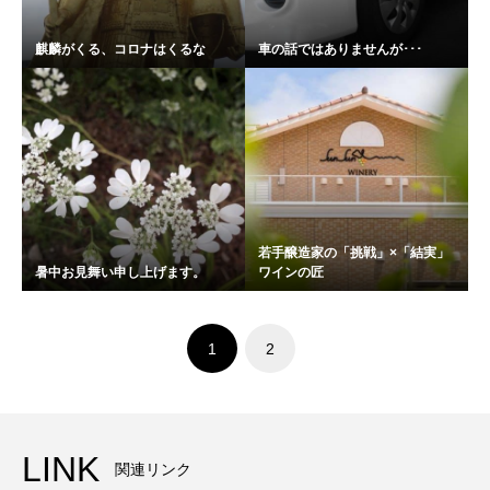
麒麟がくる、コロナはくるな
車の話ではありませんが･･･
若手醸造家の「挑戦」×「結実」
暑中お見舞い申し上げます。
ワインの匠
1
2
LINK
関連リンク