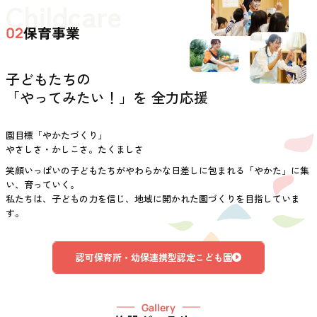
Childcare
保育事業
02
子どもたちの
「やってみたい！」を 全力応援
園目標「やかたづくり」
やさしさ・かしこさ。たくましさ
笑顔いっぱいの子どもたちがやわらかな日差しに包まれる「やかた」に集
い、育っていく。
私たちは、子どもの力を信じ、地域に開かれた園づくりを目指していま
す。
認可保育所・幼保連携型認定こども園
Gallery