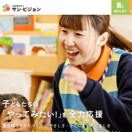
施設を探す
NEW OPEN
2026
年
10
月
開設予定
グレイスフル砧公園
東京都世田谷区大蔵
3丁目4番12号
特別養護老人ホーム
短期入所生活介護
通所介護
居宅介護支援
負担の少ない介護、ふれあいを大切にする介護、笑顔が溢れている
園目標「やかたづくり」
サンサン・スクール東山公園では、小学生の児童が放課後安心して
やさしさ・かしこさ。たくましさ
介護を目指して。
過ごせる環境を提供するとともに、
宿題・クラブ活動(英語・習字・