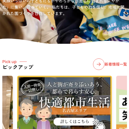
笑顔いっぱいの子どもたちがやわらかな日差しに包まれる「やか
お問い合わせ先
選択)などの学習面にも力を入れて行っている学童保育所です。
愛知・岐阜・長野の3県下で38施設・151事業所の介護関連事業所を運
た」に集い、育っていく。
私たちは、子どもの力を信じ、地域に開
03-6411-5781
営する
かれた園づくりを目指しています。
社会福祉法人サン・ビジョンでは、今後ますます高まる介護
担当：宮澤
ニーズに幅広く対応していきます。
Pick up
新着情報一覧
ピックアップ