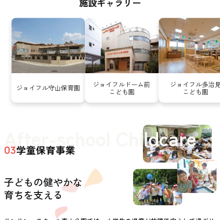
施設ギャラリー
ジョイフルドーム前
ジョイフル多治
ジョイフル守山保育園
こども園
こども園
After-school Childcare
学童保育事業
03
子どもの健やかな
育ちを支える