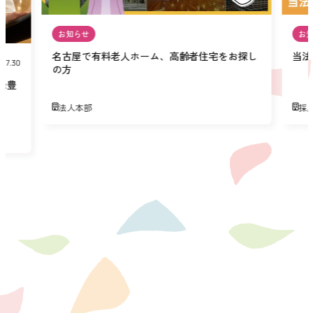
お知らせ
お
名古屋で有料老人ホーム、高齢者住宅をお探し
当法
07.30
の方
緑豊
法人本部
採