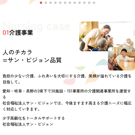
Nursing case
介護事業
01
人のチカラ
=サン・ビジョン品質
負担の少ない介護、ふれあいを大切にする介護、笑顔が溢れている介護を
目指して。
愛知・岐阜・長野の3県下で38施設・151事業所の介護関連事業所を運営す
る
社会福祉法人サン・ビジョンでは、今後ますます高まる介護ニーズに幅広
く対応していきます。
少子高齢化をトータルサポートする
社会福祉法人サン・ビジョン