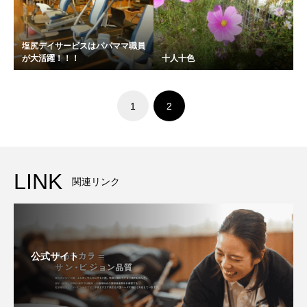
塩尻デイサービスはパパママ職員
が大活躍！！！
十人十色
1
2
LINK
関連リンク
公式サイト