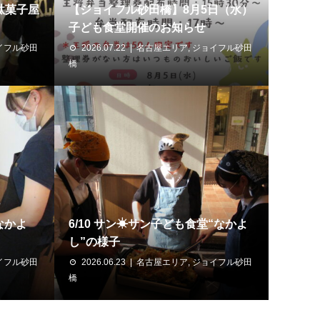
 駄菓子屋
【ジョイフル砂田橋】8月5日（水）
子ども食堂開催のお知らせ
イフル砂田
2026.07.22
名古屋エリア
,
ジョイフル砂田
橋
なかよ
6/10 サン☀サン子ども食堂“なかよ
し”の様子
イフル砂田
2026.06.23
名古屋エリア
,
ジョイフル砂田
橋