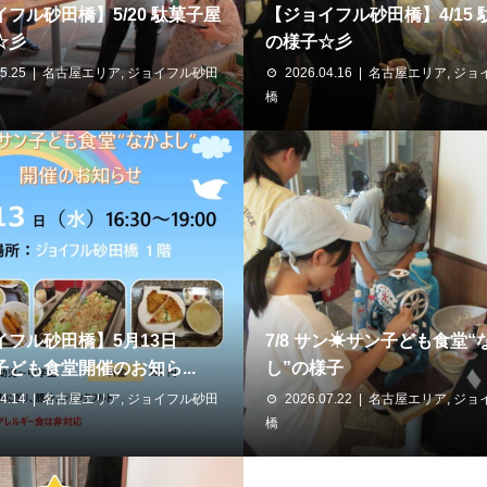
フル砂田橋】5/20 駄菓子屋
【ジョイフル砂田橋】4/15
☆彡
の様子☆彡
5.25
名古屋エリア
,
ジョイフル砂田
2026.04.16
名古屋エリア
,
ジョ
橋
イフル砂田橋】5月13日
7/8 サン☀サン子ども食堂“
ども食堂開催のお知ら...
し”の様子
4.14
名古屋エリア
,
ジョイフル砂田
2026.07.22
名古屋エリア
,
ジョ
橋