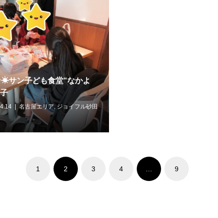
サン☀サン子ども食堂“なかよ
様子
4.14
名古屋エリア
,
ジョイフル砂田
1
2
3
4
…
9