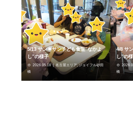
5/13 サン☀サン子ども食堂“なかよ
4/8 
し”の様子
し”の
2026.05.18
名古屋エリア
,
ジョイフル砂田
2026.0
橋
橋