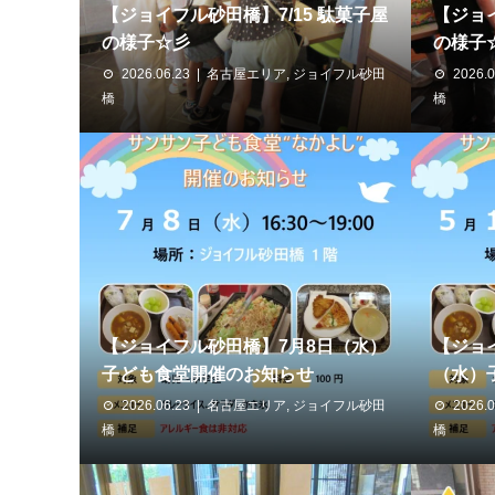
【ジョイフル砂田橋】7/15 駄菓子屋
【ジョイ
の様子☆彡
の様子
2026.06.23
名古屋エリア
,
ジョイフル砂田
2026.0
橋
橋
【ジョイフル砂田橋】7月8日（水）
【ジョ
子ども食堂開催のお知らせ
（水）子
2026.06.23
名古屋エリア
,
ジョイフル砂田
2026.0
橋
橋