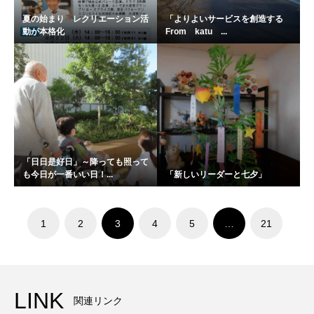
夏の始まり レクリエーション活
「よりよいサービスを創造する
動が本格化
From katu ...
「日日是好日」～降っても照って
も今日が一番いい日！...
「新しいリーダーと七夕」
1
2
3
4
5
…
21
LINK
関連リンク