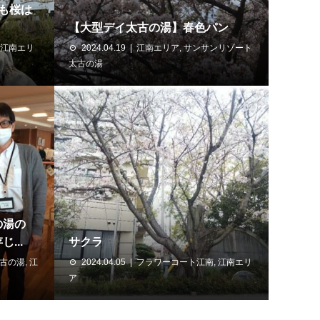
も桜は
【大型デイ太古の湯】春色パン
江南エリ
2024.04.19
江南エリア
,
サンサンリゾート
太古の湯
の湯の
...
サクラ
古の湯
,
江
2024.04.05
フラワーコート江南
,
江南エリ
ア