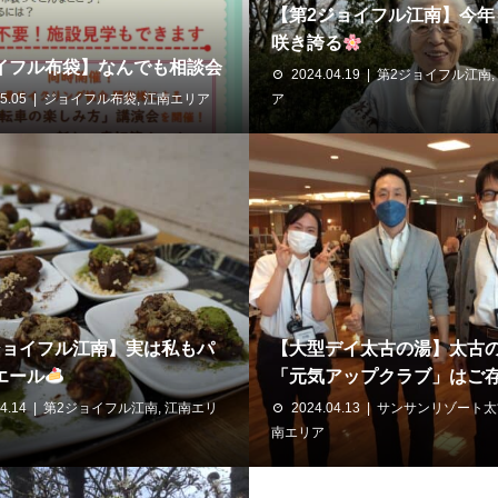
【第2ジョイフル江南】今年
咲き誇る
イフル布袋】なんでも相談会
2024.04.19
第2ジョイフル江南
,
5.05
ジョイフル布袋
,
江南エリア
ア
ジョイフル江南】実は私もパ
【大型デイ太古の湯】太古
エール
「元気アップクラブ」はご存じ
4.14
第2ジョイフル江南
,
江南エリ
2024.04.13
サンサンリゾート太
南エリア