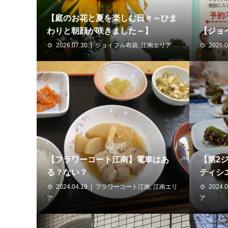
【庭のお花と夏を楽しむ日々～ひま
わりと朝顔が咲きました～】
【ジョ
2026.07.30
ジョイフル布袋
,
江南エリア
2026.0
【フラワーコート江南】電車はあ
【第2
る？ない？
ティシ
2024.04.19
フラワーコート江南
,
江南エリ
2024.0
ア
ア