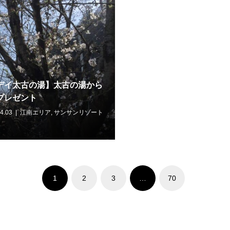
デイ太古の湯】太古の湯から
プレゼント
4.03
江南エリア
,
サンサンリゾート
1
2
3
…
70