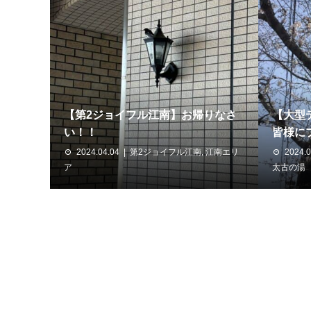
【第2ジョイフル江南】お帰りなさ
【大型
い！！
皆様に
2024.04.04
第2ジョイフル江南
,
江南エリ
2024.0
ア
太古の湯