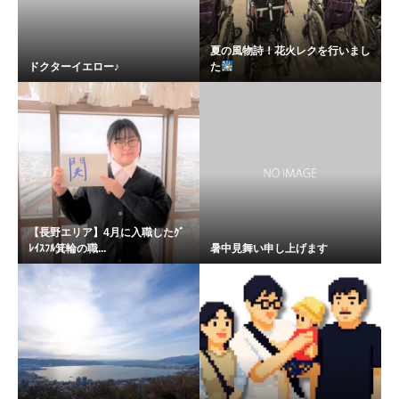
夏の風物詩！花火レクを行いまし
ドクターイエロー♪
た
【長野エリア】4月に入職したｸﾞ
ﾚｲｽﾌﾙ箕輪の職...
暑中見舞い申し上げます