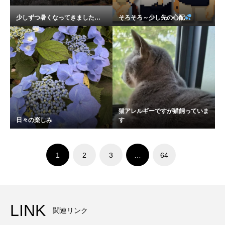
少しずつ暑くなってきました…
そろそろ～少し先の心配
猫アレルギーですが猫飼っていま
日々の楽しみ
す
1
2
3
…
64
LINK
関連リンク