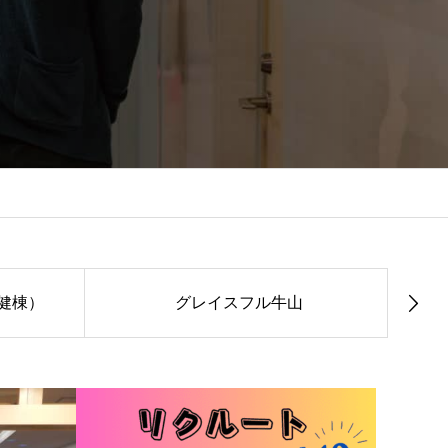
健棟）
グレイスフル牛山