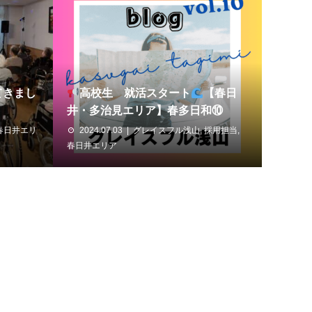
てきまし
高校生 就活スタート
【春日
井・多治見エリア】春多日和⑩
春日井エリ
2024.07.03
グレイスフル浅山
,
採用担当
,
春日井エリア