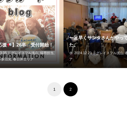
一足早くサンタさんがやっ
応援
】26卒 受付開始！
た。
3.05
グレイスフル浅山
,
採用担当
,
2024.12.21
グレイスフル浅山
,
ル多治見
,
春日井エリア
ア
1
2