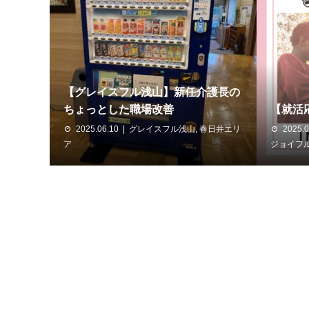
【グレイスフル浅山】新任介護長の
ちょっとした職場改善
【就活
2025.06.10
グレイスフル浅山
,
春日井エリ
2025.0
ア
ジョイフ