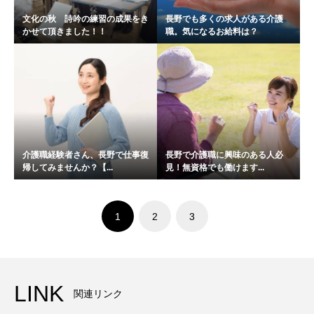
文化の秋 詩吟の練習の成果をき
長野でも多くの求人がある介護
かせて頂きました！！
職。気になるお給料は？
介護職経験者さん、長野で仕事復
長野で介護職に興味のある人必
帰してみませんか？【...
見！無資格でも働けます...
1
2
3
LINK
関連リンク