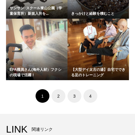
サンサン･スクール東山公園（学
童保育所）新規入所を...
きっかけと経験を積むこと
EPA職員さん(海外人材）フクシ
【大型デイ太古の湯】自宅ででき
の現場で活躍！
る足のトレーニング
1
2
3
4
LINK
関連リンク