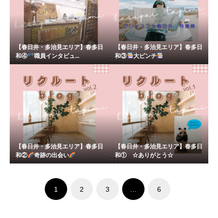
【春日井・多治見エリア】春多日
【春日井・多治見エリア】春多日
和④
職員インタビュ...
和③
大ピンチ
【春日井・多治見エリア】春多日
【春日井・多治見エリア】春多日
和②
奇跡の出会い
和① ☆ありがとう☆
1
2
3
…
6