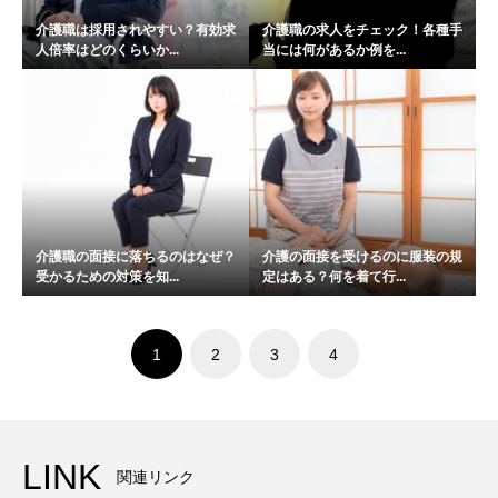
介護職は採用されやすい？有効求
介護職の求人をチェック！各種手
人倍率はどのくらいか...
当には何があるか例を...
介護職の面接に落ちるのはなぜ？
介護の面接を受けるのに服装の規
受かるための対策を知...
定はある？何を着て行...
1
2
3
4
LINK
関連リンク