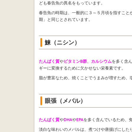
ども春告魚の異名をもっています。
春告魚の時期は、一般的に３～５月頃を指すこと
期」と同じとされています。
鰊（ニシン）
たんぱく質
や
ビタミンB群
、
カルシウム
を多く含
ギーに変換するために欠かせない栄養素です。
脂が豊富なため、焼くことでうまみが増すため、
眼張（メバル）
たんぱく質
や
DHA
や
EPA
を多く含んでいるため、
淡白な味わいのメバルは、煮つけや唐揚げにした