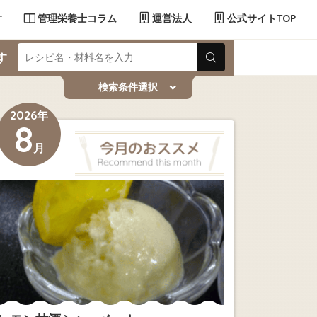
す
管理栄養士コラム
運営法人
公式サイトTOP
す
検索条件選択
2026年
8
月