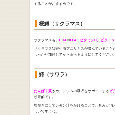
することがおすすめです。
桜鱒（サクラマス）
サクラマスも、
DHA
や
EPA
、
ビタミンD
、
ビタミン
サクラマスは寄生虫アニサキスが潜んでいること
しっかり加熱してから食べるようにしてください
鰆（サワラ）
たんぱく質
やカルシウムの吸収をサポートする
ビ
効果的です。
塩焼きにしてレモン汁をかけることで、臭みが消
しいですよね。