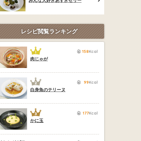
みんな大好きあずきゼリー
レシピ閲覧ランキング
158
Kcal
肉じゃが
99
Kcal
白身魚のテリーヌ
177
Kcal
かに玉