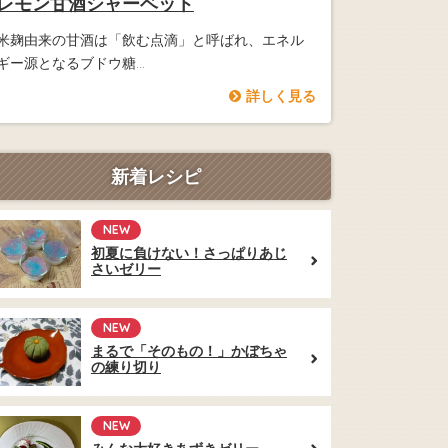
レモン甘酒シャーベット
米麹由来の甘酒は「飲む点滴」と呼ばれ、エネル
ギー源となるブドウ糖...
詳しく見る
新着レシピ
NEW
初夏に負けない！さっぱりあじ
さいゼリー
NEW
まるで「そのもの！」かぼちゃ
の練り切り
NEW