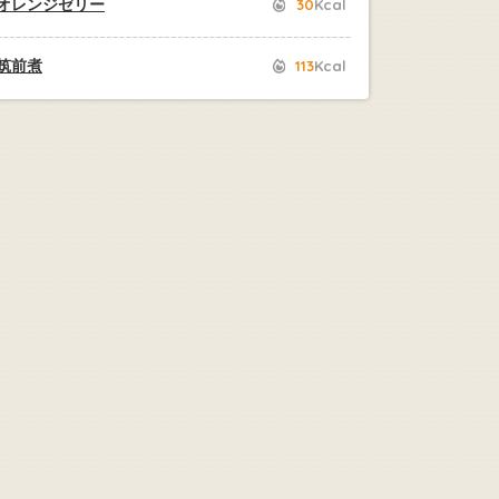
オレンジゼリー
30
Kcal
筑前煮
113
Kcal