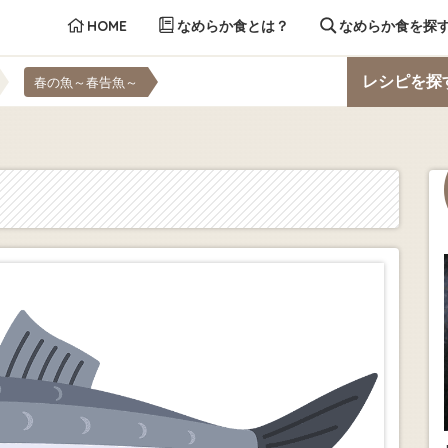
HOME
なめらか食とは？
なめらか食を探
レシピを探
春の魚～春告魚～