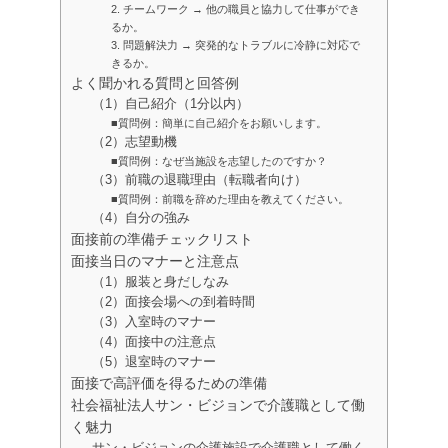
2. チームワーク → 他の職員と協力して仕事ができ
るか。
3. 問題解決力 → 突発的なトラブルに冷静に対応で
きるか。
よく聞かれる質問と回答例
（1）自己紹介（1分以内）
■質問例：簡単に自己紹介をお願いします。
（2）志望動機
■質問例：なぜ当施設を志望したのですか？
（3）前職の退職理由（転職者向け）
■質問例：前職を辞めた理由を教えてください。
（4）自分の強み
面接前の準備チェックリスト
面接当日のマナーと注意点
（1）服装と身だしなみ
（2）面接会場への到着時間
（3）入室時のマナー
（4）面接中の注意点
（5）退室時のマナー
面接で高評価を得るための準備
社会福祉法人サン・ビジョンで介護職として働
く魅力
サン・ビジョンの介護施設で介護職として働く