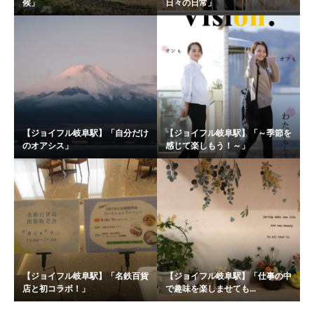
候」
日々の日常」
【ジョイフル岐阜駅】「自分だけ
【ジョイフル岐阜駅】「～季節を
のオアシス」
感じて楽しもう！～」
【ジョイフル岐阜駅】「名鉄百貨
【ジョイフル岐阜駅】「仕事の中
店と初コラボ！」
で趣味を楽しませても...