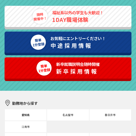
1．に定める利用目的で必要な最小限度において利用いた
します。
福祉系以外の学生も大歓迎！
随時
○共同利用するものの範囲：共同利用なし
開催中！
1DAY職場体験
○共同利用するものの利用目的：1．利用目的の範囲内
○共同利用についての管理責任者：4．ISMSエリア責任者
お気軽にエントリーください！
簡単
(個人情報管理責任者)
1分登録
中途採用情報
○共同利用の取得方法：当方人が直接書面で取得した情報
といたします。
新卒就職説明会随時開催
簡単
1分登録
新卒採用情報
その他
○採用応募者の個人情報管理のため、機微な個人情報（心
身状況・保健医療）を取得・利用させていただくことがあ
ります。
勤務地から探す
○当法人において知り得た個人情報、機密情報は、採用、
不採用にかかわらず、当法人との関係終了後を含めて決し
愛知県
名古屋市
春日井市
て漏らさないようにしてください。
江南市