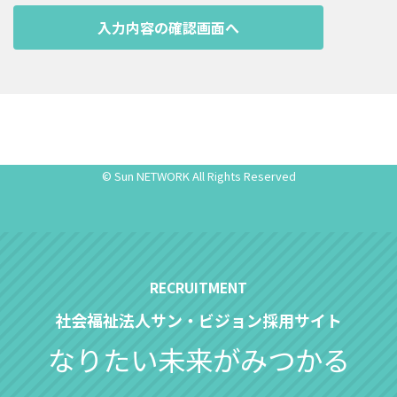
ありません。
業務委託について 当法人の業務の一部を外部に委託し、そ
の際、個人情報を委託先に預託することがあります。そう
した委託先に対しては、契約等により個人情報保護に関す
る監督を行っております。個人情報を預託する主な委託業
務の内容は次の通りです。
○郵送・配送業務
© Sun NETWORK All Rights Reserved
採用応募者の権利 当法人の保有する開示対象個人情報につ
いては、ご本人による、利用目的の通知、開示・訂正・削
除・利用停止等を求めることができます。〔個人情報相談
窓口〕までご相談ください。 サン・ビジョン本部 個人情
報管理者 〔個人情報相談窓口〕（052）856-3311
社会福祉法人サン・ビジョン採用サイト
なりたい未来がみつかる
共同利用について
○共同利用する項目：取得した個人情報の項目のうち、