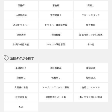
保健師
事務職
保育士
幼稚園教諭
管理栄養士
クリーンスタッフ
送迎ドライバー
ドライバー兼環境整備
保育教諭
研修講師
環境整備
福祉用具レンタル/販売
計画作成担当者
ワインの醸造管理
その他
注目タグから探す
車通勤可！
未経験歓迎
夜勤専従
夜勤無し
転勤無し
短時間OK
入職祝い金有
オープニングスタッフ募集
施設リニューアル
託児所完備
資格取得サポート有
働くママに優しい環境
駅近