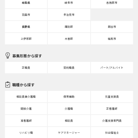
岐阜県
岐阜市
各務原市
羽島市
多治見市
長野県
諏訪郡
岡谷市
上伊那郡
木曽郡
塩尻市
募集形態から探す
正職員
契約職員
パート/アルバイト
職種から探す
相談員兼介護職
保育補助
児童支援員
間接介護
介護職
正看護師
准看護師
相談員
介護支援専門員
リハビリ職
ケアマネージャー
社会福祉士