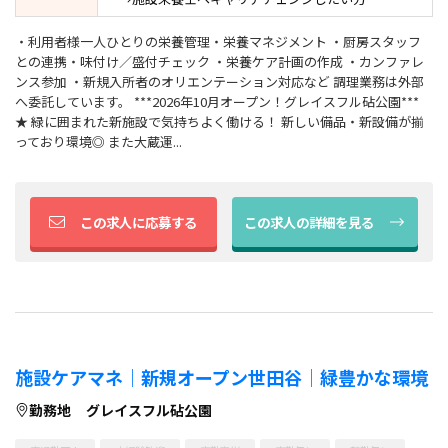
・利用者様一人ひとりの栄養管理・栄養マネジメント ・厨房スタッフ
との連携・味付け／盛付チェック ・栄養ケア計画の作成 ・カンファレ
ンス参加 ・新規入所者のオリエンテーション対応など 調理業務は外部
へ委託しています。 ***2026年10月オープン！グレイスフル砧公園***
★ 緑に囲まれた新施設で気持ちよく働ける！ 新しい備品・新設備が揃
っており環境◎ また大蔵運...
この求人に応募する
この求人の詳細を見る
施設ケアマネ｜新規オープン世田谷｜緑豊かな環境
勤務地
グレイスフル砧公園