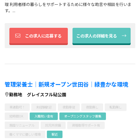
理 利用者様の暮らしをサポートするために様々な助言や相談を行いま
す。...
この求人に応募する
この求人の詳細を見る
管理栄養士｜新規オープン世田谷｜緑豊かな環境
勤務地
グレイスフル砧公園
車通勤可！
未経験歓迎
夜勤専従
夜勤無し
転勤無し
短時間OK
入職祝い金有
オープニングスタッフ募集
施設リニューアル
託児所完備
資格取得サポート有
働くママに優しい環境
駅近