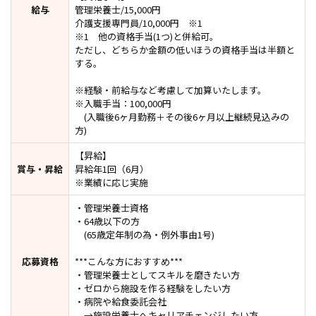
給与
管理栄養士/15,000円
介護支援専門員/10,000円 ※1
※1 他の資格手当(1つ)と併給可。
ただし、どちらか金額の低いほうの資格手当は半額と
する。
※経験・前給与など考慮して加算いたします。
※入職手当：100,000円
(入職後6ヶ月勤務＋その後6ヶ月以上継続見込みの
方)
【昇給】
賞与・昇給
昇給年1回（6月）
※業績に応じ実施
・管理栄養士資格
・64歳以下の方
(65歳定年制の為・例外事由1号)
応募資格
***こんな方におすすめ***
・管理栄養士としてスキルを磨きたい方
・ゼロから施設を作る経験をしたい方
・病院や給食委託会社
→施設栄養士へキャリアチェンジしたい方