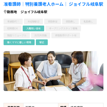
准看護師｜特別養護老人ホーム｜ ジョイフル岐阜駅
勤務地
ジョイフル岐阜駅
車通勤可！
未経験歓迎
夜勤専従
夜勤無し
転勤無し
短時間OK
入職祝い金有
オープニングスタッフ募集
施設リニューアル
託児所完備
資格取得サポート有
働くママに優しい環境
駅近