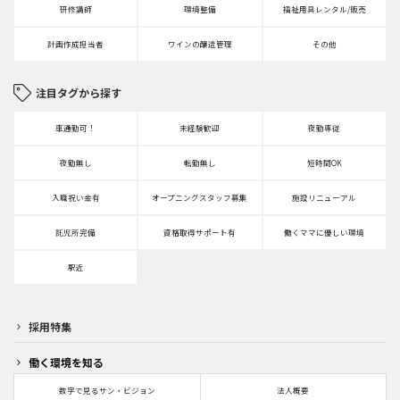
研修講師
環境整備
福祉用具レンタル/販売
計画作成担当者
ワインの醸造管理
その他
注目タグから探す
車通勤可！
未経験歓迎
夜勤専従
夜勤無し
転勤無し
短時間OK
入職祝い金有
オープニングスタッフ募集
施設リニューアル
託児所完備
資格取得サポート有
働くママに優しい環境
駅近
採用特集
働く環境を知る
数字で見るサン・ビジョン
法人概要