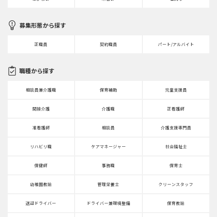
募集形態から探す
正職員
契約職員
パート/アルバイト
職種から探す
相談員兼介護職
保育補助
児童支援員
間接介護
介護職
正看護師
准看護師
相談員
介護支援専門員
リハビリ職
ケアマネージャー
社会福祉士
保健師
事務職
保育士
幼稚園教諭
管理栄養士
クリーンスタッフ
送迎ドライバー
ドライバー兼環境整備
保育教諭