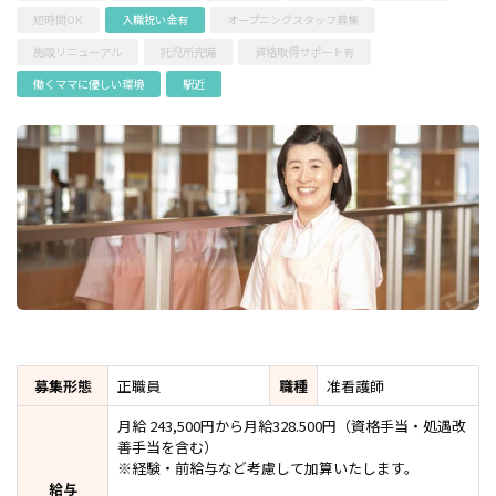
短時間OK
入職祝い金有
オープニングスタッフ募集
施設リニューアル
託児所完備
資格取得サポート有
働くママに優しい環境
駅近
募集形態
正職員
職種
准看護師
月給 243,500円から月給328.500円（資格手当・処遇改
善手当を含む）
※経験・前給与など考慮して加算いたします。
給与