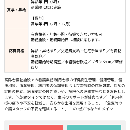
昇給年1回（6月）
※業績に応じ実施
賞与・昇給
【賞与】
賞与年2回（7月・12月）
有資格者・年齢不問・待機できない方も可
勤務施設・勤務開始日は相談に応じます。
応募資格
昇給・昇格あり／交通費支給／住宅手当あり／有資格
者歓迎／
勤務開始時期調整／未経験者歓迎／ブランクOK／研修
あり
高齢者福祉施設での看護業務 利用者様の保健衛生管理、健康管理、健
康相談、服薬管理、利用者の体調管理および変調時の応急処置、医師の
診断の補助、病院受診の付き添いや、病院への連絡業務などをお任せし
ます。 ＼治療メインではなく、生活のサポートが使命です／ 「利用者
様の痛みや不安を軽減し、安らかな生活を実現すること」 「急変時の
介護スタッフの不安を軽減すること」 この2点があなたのメイン...