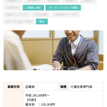
車通勤可！
未経験歓迎
夜勤専従
夜勤無し
転勤無し
短時間OK
入職祝い金有
オープニングスタッフ募集
施設リニューアル
託児所完備
資格取得サポート有
働くママに優しい環境
駅近
募集形態
正職員
職種
介護支援専門員
月給 263,000円～
【内訳】
基本給 ：195,000円