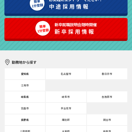
簡単
1分登録
中途採用情報
新卒就職説明会随時開催
簡単
1分登録
新卒採用情報
勤務地から探す
愛知県
名古屋市
春日井市
江南市
岐阜県
岐阜市
各務原市
羽島市
多治見市
長野県
諏訪郡
岡谷市
上伊那郡
木曽郡
塩尻市