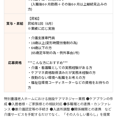
(入職後6ヶ月勤務＋その後6ヶ月以上継続見込みの
方)
【昇給】
賞与・昇給
昇給年1回（6月）
※業績に応じ実施
・介護支援専門員
・18歳以上(変形時間労働制の為)
・64歳以下の方
(65歳定年制の為・例外事由1号)
応募資格
***こんな方におすすめ***
・介護・看護職としての実務経験がある方
・ケアマネ資格取得済みだが実務未経験の方
・夜勤のない環境へ転職をお考えの方
・福祉住環境コーディネーターなどの資格をお持ちの
方
特別養護老人ホームにおける施設ケアマネジャー業務 ●ケアプランの作
成 ●入居者様・ご家族様との相談対応 ●多職種との連携・カンファレ
ンス ●要介護認定等の手続き ●入退所調整 ●関係機関との連携 など
介護サービスを手配するだけでなく、 「その人らしい暮らし」を提案