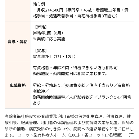
給与例
・月収274,500円（専門卒・45歳・看護職11年目・資
格手当・処遇改善手当・自宅待機手当8回含む）
【昇給】
昇給年1回（6月）
※業績に応じ実施
賞与・昇給
【賞与】
賞与年2回（7月・12月）
有資格者・年齢不問・待機できない方も相談可
勤務施設・勤務開始日は相談に応じます。
応募資格
昇給・昇格あり／交通費支給／住宅手当あり／有資格
者歓迎／
勤務開始時期調整／未経験者歓迎／ブランクOK／研修
あり
高齢者福祉施設での看護業務 利用者様の保健衛生管理、健康管理、健
康相談、服薬管理、利用者の体調管理および変調時の応急処置、医師の
診断の補助、病院受診の付き添いや、病院への連絡業務などをお任せし
ます。 ユニット型有料老人ホーム（100床・各ユニット17名程度） （平