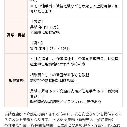
2人）
※その他手当、職務経験なども考慮して上記月給に加
算いたします。
【昇給】
昇給 年1回（6月）
※業績に応じ実施
賞与・昇給
【賞与】
賞与 年2回（7月・12月）
・社会福祉士、介護福祉士、介護支援専門員、社会福
祉主事任用資格いずれか取得の方
相談員としての職歴がある方を歓迎
応募資格
勤務地や勤務開始日は相談可
昇給・昇格あり／交通費支給／住宅手当あり／有資格
者歓迎／
勤務開始時期調整／ブランクOK／研修あり
高齢者施設で介護を必要とされる方々に、安心安全なケアを提供するマ
ネジメント業務となります。 ・入退所業務（新規申込、契約業務） ・
各種事務作業 ・各種関係機関、ご家族との連絡調整 ・施設利用状況管