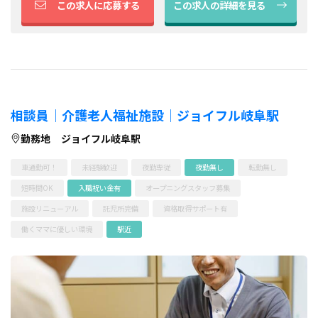
この求人に応募する
この求人の詳細を見る
相談員｜介護老人福祉施設｜ジョイフル岐阜駅
勤務地
ジョイフル岐阜駅
車通勤可！
未経験歓迎
夜勤専従
夜勤無し
転勤無し
短時間OK
入職祝い金有
オープニングスタッフ募集
施設リニューアル
託児所完備
資格取得サポート有
働くママに優しい環境
駅近