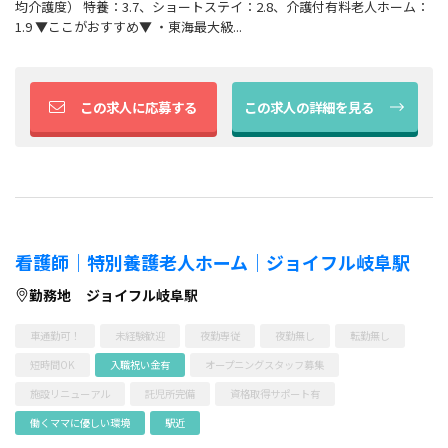
均介護度） 特養：3.7、ショートステイ：2.8、介護付有料老人ホーム：
1.9 ▼ここがおすすめ▼ ・東海最大級...
この求人に応募する
この求人の詳細を見る
看護師｜特別養護老人ホーム｜ジョイフル岐阜駅
勤務地
ジョイフル岐阜駅
車通勤可！
未経験歓迎
夜勤専従
夜勤無し
転勤無し
短時間OK
入職祝い金有
オープニングスタッフ募集
施設リニューアル
託児所完備
資格取得サポート有
働くママに優しい環境
駅近