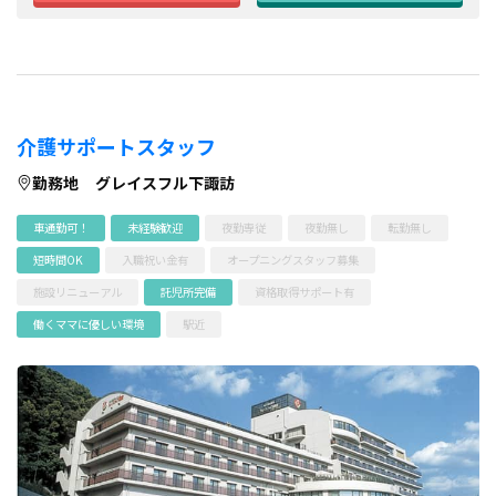
介護サポートスタッフ
勤務地
グレイスフル下諏訪
車通勤可！
未経験歓迎
夜勤専従
夜勤無し
転勤無し
短時間OK
入職祝い金有
オープニングスタッフ募集
施設リニューアル
託児所完備
資格取得サポート有
働くママに優しい環境
駅近