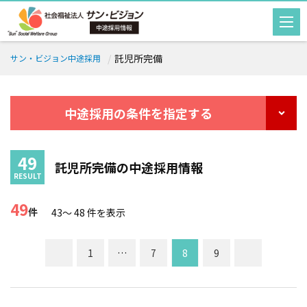
託児所完備
サン・ビジョン中途採用
中途採用の条件を指定する
託児所完備の中途採用情報
49
件
43～ 48
件を表示
1
…
7
8
9