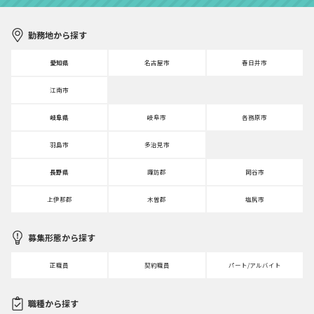
勤務地から探す
愛知県
名古屋市
春日井市
江南市
岐阜県
岐阜市
各務原市
羽島市
多治見市
長野県
諏訪郡
岡谷市
上伊那郡
木曽郡
塩尻市
募集形態から探す
正職員
契約職員
パート/アルバイト
職種から探す