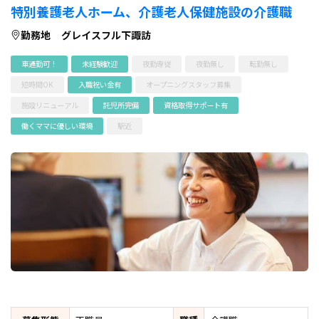
特別養護老人ホーム、介護老人保健施設の介護職
勤務地
グレイスフル下諏訪
車通勤可！
未経験歓迎
夜勤専従
夜勤無し
転勤無し
短時間OK
入職祝い金有
オープニングスタッフ募集
施設リニューアル
託児所完備
資格取得サポート有
働くママに優しい環境
駅近