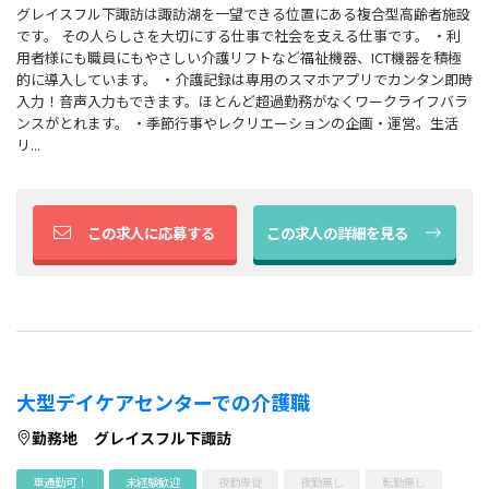
グレイスフル下諏訪は諏訪湖を一望できる位置にある複合型高齢者施設
です。 その人らしさを大切にする仕事で社会を支える仕事です。 ・利
用者様にも職員にもやさしい介護リフトなど福祉機器、ICT機器を積極
的に導入しています。 ・介護記録は専用のスマホアプリでカンタン即時
入力！音声入力もできます。ほとんど超過勤務がなくワークライフバラ
ンスがとれます。 ・季節行事やレクリエーションの企画・運営。生活
リ...
この求人に応募する
この求人の詳細を見る
大型デイケアセンターでの介護職
勤務地
グレイスフル下諏訪
車通勤可！
未経験歓迎
夜勤専従
夜勤無し
転勤無し