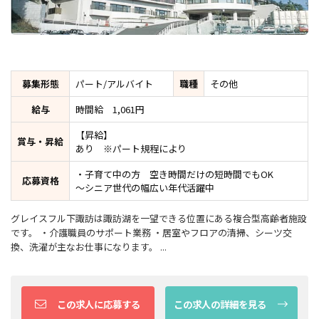
募集形態
パート/アルバイト
職種
その他
給与
時間給 1,061円
【昇給】
賞与・昇給
あり ※パート規程により
・子育て中の方 空き時間だけの短時間でもOK
応募資格
～シニア世代の幅広い年代活躍中
グレイスフル下諏訪は諏訪湖を一望できる位置にある複合型高齢者施設
です。 ・介護職員のサポート業務 ・居室やフロアの清掃、シーツ交
換、洗濯が主なお仕事になります。 ...
この求人に応募する
この求人の詳細を見る