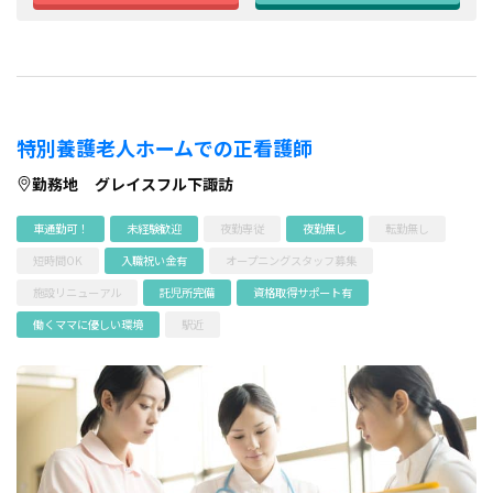
特別養護老人ホームでの正看護師
勤務地
グレイスフル下諏訪
車通勤可！
未経験歓迎
夜勤専従
夜勤無し
転勤無し
短時間OK
入職祝い金有
オープニングスタッフ募集
施設リニューアル
託児所完備
資格取得サポート有
働くママに優しい環境
駅近