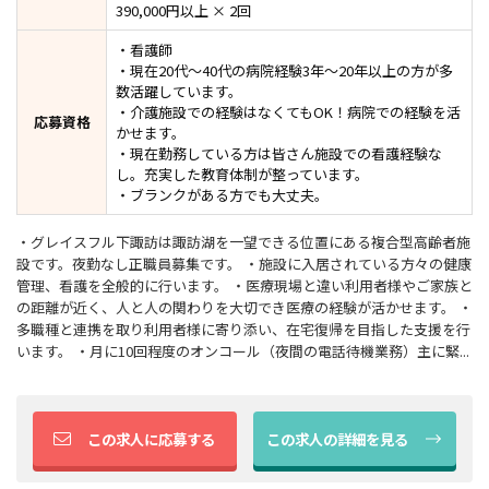
390,000円以上 × 2回
・看護師
・現在20代～40代の病院経験3年～20年以上の方が多
数活躍しています。
・介護施設での経験はなくてもOK！病院での経験を活
応募資格
かせます。
・現在勤務している方は皆さん施設での看護経験な
し。充実した教育体制が整っています。
・ブランクがある方でも大丈夫。
・グレイスフル下諏訪は諏訪湖を一望できる位置にある複合型高齢者施
設です。夜勤なし正職員募集です。 ・施設に入居されている方々の健康
管理、看護を全般的に行います。 ・医療現場と違い利用者様やご家族と
の距離が近く、人と人の関わりを大切でき医療の経験が活かせます。 ・
多職種と連携を取り利用者様に寄り添い、在宅復帰を目指した支援を行
います。 ・月に10回程度のオンコール（夜間の電話待機業務）主に緊...
この求人に応募する
この求人の詳細を見る