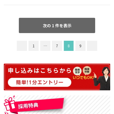
次の 1 件を表示
1
…
7
8
9