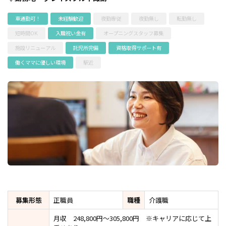
車通勤可！
未経験歓迎
夜勤専従
夜勤無し
転勤無し
短時間OK
入職祝い金有
オープニングスタッフ募集
施設リニューアル
託児所完備
資格取得サポート有
働くママに優しい環境
駅近
募集形態
正職員
職種
介護職
月収 248,800円～305,800円 ※キャリアに応じて上