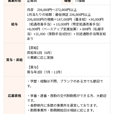
募集形態
正職員
職種
介護職
月収 236,800円～272,800円以上
1月当たりの総額：最低保証 236,800円以上
236,8000円の根拠＝167,000円（基本給）+30,000円
給与
（処遇改善⼿当）+ 10,000円（特定処遇改善手当）
+8,000円（ベースアップ支援加算）+ 800円（私服手
当）+21,000（夜勤⼿当3回分）+ 別途通勤⼿当等⽀給
あり
【昇給】
昇給年1回（6月）
※業績に応じ実施
賞与・昇給
【賞与】
賞与年2回（7月・12月）
・学歴・経験は不問、ブランクのある方でも歓迎で
す。
応募資格
・早番・遅番・夜勤の交代制勤務ができる方、大歓迎
です。
・長野県内に多数の事業所を運営しております。
・勤務事業所・勤務開始日は相談に応じます。