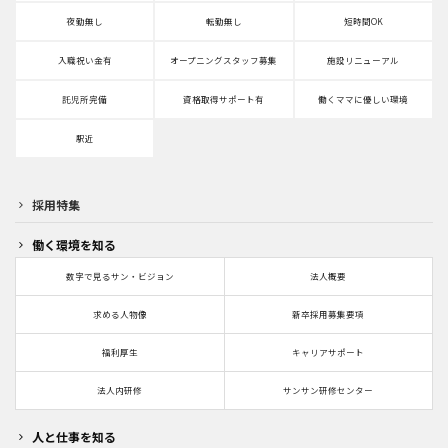
夜勤無し
転勤無し
短時間OK
入職祝い金有
オープニングスタッフ募集
施設リニューアル
託児所完備
資格取得サポート有
働くママに優しい環境
駅近
採用特集
働く環境を知る
数字で見るサン・ビジョン
法人概要
求める人物像
新卒採用募集要項
福利厚生
キャリアサポート
法人内研修
サンサン研修センター
人と仕事を知る