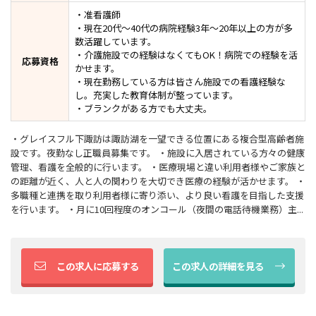
・准看護師
・現在20代～40代の病院経験3年～20年以上の方が多
数活躍しています。
・介護施設での経験はなくてもOK！病院での経験を活
応募資格
かせます。
・現在勤務している方は皆さん施設での看護経験な
し。充実した教育体制が整っています。
・ブランクがある方でも大丈夫。
・グレイスフル下諏訪は諏訪湖を一望できる位置にある複合型高齢者施
設です。夜勤なし正職員募集です。 ・施設に入居されている方々の健康
管理、看護を全般的に行います。 ・医療現場と違い利用者様やご家族と
の距離が近く、人と人の関わりを大切でき医療の経験が活かせます。 ・
多職種と連携を取り利用者様に寄り添い、より良い看護を目指した支援
を行います。 ・月に10回程度のオンコール（夜間の電話待機業務）主...
この求人に応募する
この求人の詳細を見る