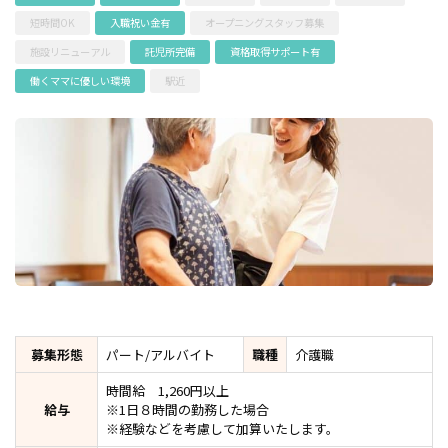
短時間OK
入職祝い金有
オープニングスタッフ募集
施設リニューアル
託児所完備
資格取得サポート有
働くママに優しい環境
駅近
募集形態
パート/アルバイト
職種
介護職
時間給 1,260円以上
給与
※1日８時間の勤務した場合
※経験などを考慮して加算いたします。