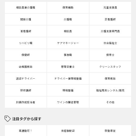
相談員兼介護職
保育補助
児童支援員
間接介護
介護職
正看護師
准看護師
相談員
介護支援専門員
リハビリ職
ケアマネージャー
社会福祉士
保健師
事務職
保育士
幼稚園教諭
管理栄養士
クリーンスタッフ
送迎ドライバー
ドライバー兼環境整備
保育教諭
研修講師
環境整備
福祉用具レンタル/販売
計画作成担当者
ワインの醸造管理
その他
注目タグから探す
車通勤可！
未経験歓迎
夜勤専従