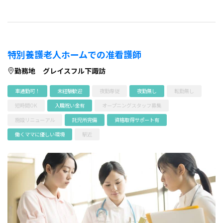
特別養護老人ホームでの准看護師
勤務地
グレイスフル下諏訪
車通勤可！
未経験歓迎
夜勤専従
夜勤無し
転勤無し
短時間OK
入職祝い金有
オープニングスタッフ募集
施設リニューアル
託児所完備
資格取得サポート有
働くママに優しい環境
駅近