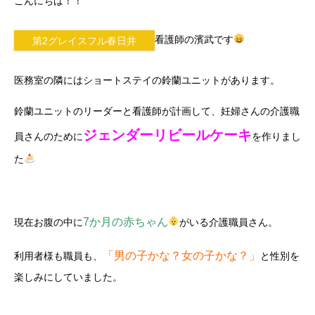
こんにちは！！
看護師の濱武です
第2グレイスフル春日井
医務室の隣にはショートステイの鈴蘭ユニットがあります。
鈴蘭ユニットのリーダーと看護師が計画して、妊婦さんの介護職
ジェンダーリビールケーキ
員さんのために
を作りまし
た
7か月の赤ちゃん
現在お腹の中に
がいる介護職員さん。
「男の子かな？女の子かな？」
利用者様も職員も、
と性別を
楽しみにしていました。