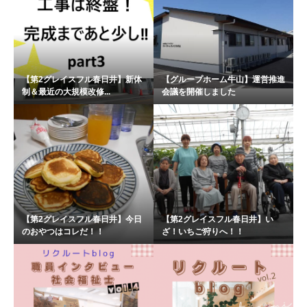
【第2グレイスフル春日井】新体
【グループホーム牛山】運営推進
制＆最近の大規模改修...
会議を開催しました
【第2グレイスフル春日井】今日
【第2グレイスフル春日井】い
のおやつはコレだ！！
ざ！いちご狩りへ！！