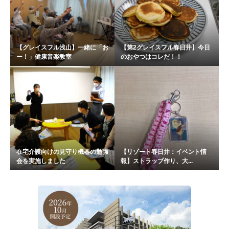
【グレイスフル浅山】一緒に「お
【第2グレイスフル春日井】今日
ー！」健康音楽教室
のおやつはコレだ！！
在宅介護向けの見守り機器の勉強
【リゾート春日井：イベント情
会を実施しました
報】ストラップ作り、大...