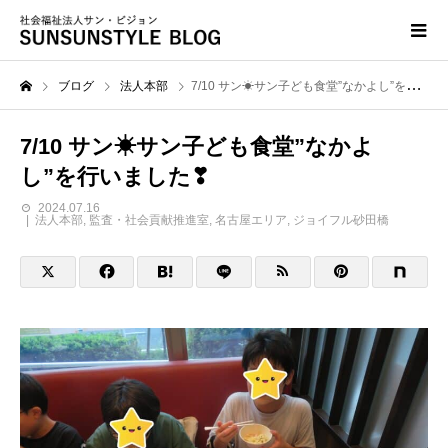
ブログ
法人本部
7/10 サン☀サン子ども食堂”なかよし”を行いました❣
7/10 サン☀サン子ども食堂”なかよ
し”を行いました❣
2024.07.16
法人本部
,
監査・社会貢献推進室
,
名古屋エリア
,
ジョイフル砂田橋