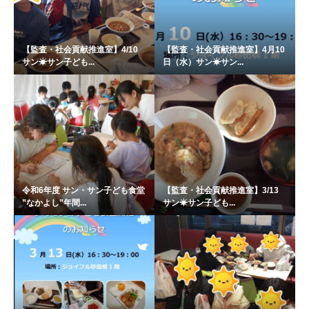
【監査・社会貢献推進室】4/10
【監査・社会貢献推進室】4月10
サン☀サン子ども...
日（水）サン☀サン...
令和6年度 サン・サン子ども食堂
【監査・社会貢献推進室】3/13
”なかよし”年間...
サン☀サン子ども...