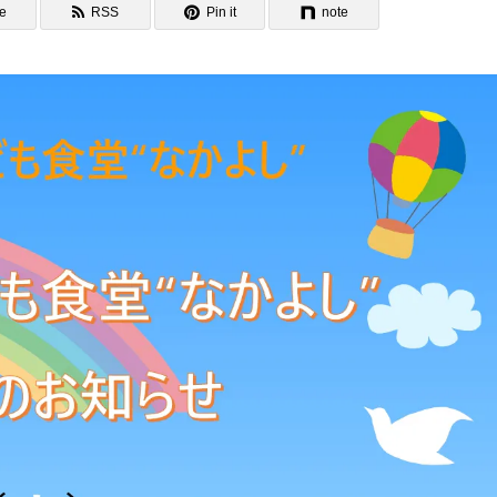
e
RSS
Pin it
note