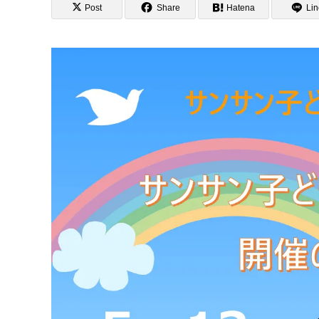
Post
Share
Hatena
Lin