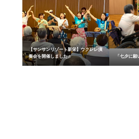
【サンサンリゾート新栄】ウクレレ演
奏会を開催しました♬
「七夕に願