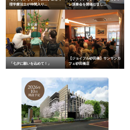
理学療法士が仲間入り...
レ演奏会を開催しまし...
【ジョイフル砂田橋】サンサンカ
「七夕に願いを込めて！」
フェ砂田橋店