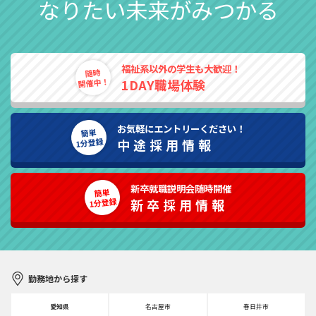
なりたい未来がみつかる
福祉系以外の学生も大歓迎！
随時
開催中！
1DAY職場体験
お気軽にエントリーください！
簡単
1分登録
中途採用情報
新卒就職説明会随時開催
簡単
1分登録
新卒採用情報
勤務地から探す
愛知県
名古屋市
春日井市