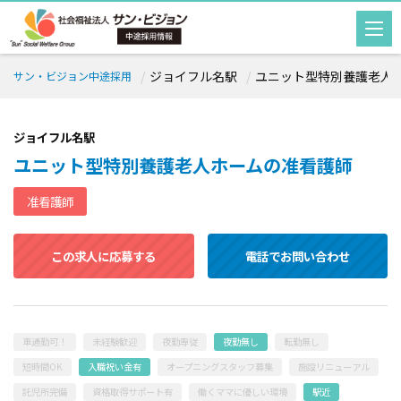
ジョイフル名駅
ユニット型特別養護老人ホー
サン・ビジョン中途採用
ジョイフル名駅
ユニット型特別養護老人ホームの准看護師
准看護師
この求人に応募する
電話でお問い合わせ
車通勤可！
未経験歓迎
夜勤専従
夜勤無し
転勤無し
短時間OK
入職祝い金有
オープニングスタッフ募集
施設リニューアル
託児所完備
資格取得サポート有
働くママに優しい環境
駅近