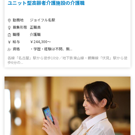
ユニット型高齢者介護施設の介護職
勤務地
ジョイフル名駅
募集形態
正職員
職種
介護職
給与
￥244,300～
資格
・学歴・経験は不問、無...
各線「名古屋」駅から徒歩10分／地下鉄東山線・鶴舞線「伏見」駅から徒
歩6分の...