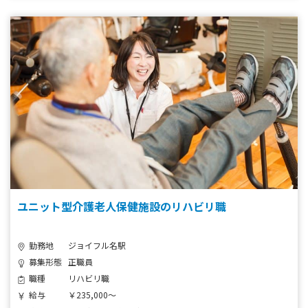
ユニット型介護老人保健施設のリハビリ職
勤務地
ジョイフル名駅
募集形態
正職員
職種
リハビリ職
給与
￥235,000～