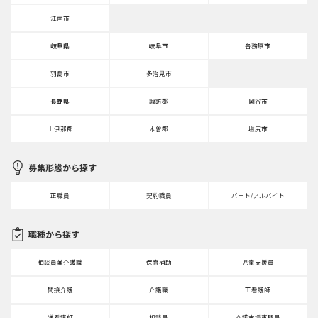
江南市
岐阜県
岐阜市
各務原市
羽島市
多治見市
長野県
諏訪郡
岡谷市
上伊那郡
木曽郡
塩尻市
募集形態から探す
正職員
契約職員
パート/アルバイト
職種から探す
相談員兼介護職
保育補助
児童支援員
間接介護
介護職
正看護師
准看護師
相談員
介護支援専門員