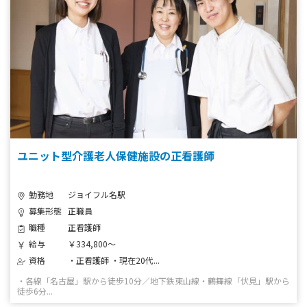
ユニット型介護老人保健施設の正看護師
勤務地
ジョイフル名駅
募集形態
正職員
職種
正看護師
給与
￥334,800～
資格
・正看護師 ・現在20代...
・各線「名古屋」駅から徒歩10分／地下鉄東山線・鶴舞線「伏見」駅から
徒歩6分...