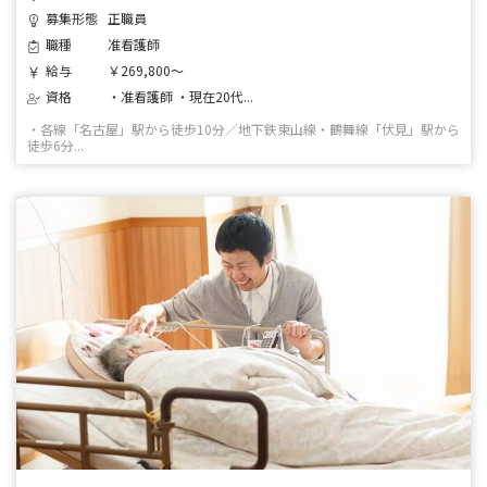
募集形態
正職員
職種
准看護師
給与
￥269,800～
資格
・准看護師 ・現在20代...
・各線「名古屋」駅から徒歩10分／地下鉄東山線・鶴舞線「伏見」駅から
徒歩6分...