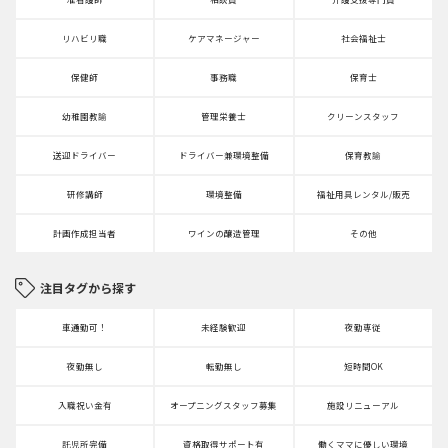
リハビリ職
ケアマネージャー
社会福祉士
保健師
事務職
保育士
幼稚園教諭
管理栄養士
クリーンスタッフ
送迎ドライバー
ドライバー兼環境整備
保育教諭
研修講師
環境整備
福祉用具レンタル/販売
計画作成担当者
ワインの醸造管理
その他
注目タグから探す
車通勤可！
未経験歓迎
夜勤専従
夜勤無し
転勤無し
短時間OK
入職祝い金有
オープニングスタッフ募集
施設リニューアル
託児所完備
資格取得サポート有
働くママに優しい環境