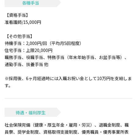
各種手当
【資格手当】
准看護師/15,000円
【その他手当】
待機手当：2,000円/回（平均月5回程度）
住宅手当：上限20,000円
職務手当、役職手当、特務手当（年末年始手当、お盆手当等）、
通勤手当、扶養手当 他
※採用後、6ヶ月経過時には入職お祝い金として10万円を支給しま
す。
待遇・福利厚生
社会保険完備（健康・厚生年金・雇用・労災）、退職金制度、職
員寮、奨学金制度、資格取得支援制度、優秀職員・優秀事業所表