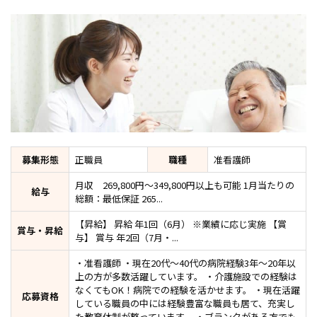
募集形態
正職員
職種
准看護師
月収 269,800円～349,800円以上も可能 1月当たりの
給与
総額：最低保証 265...
【昇給】 昇給 年1回（6月） ※業績に応じ実施 【賞
賞与・昇給
与】 賞与 年2回（7月・...
・准看護師 ・現在20代～40代の病院経験3年～20年以
上の方が多数活躍しています。 ・介護施設での経験は
なくてもOK！病院での経験を活かせます。 ・現在活躍
応募資格
している職員の中には経験豊富な職員も居て、充実し
た教育体制が整っています。 ・ブランクがある方でも