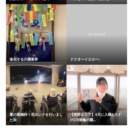
進化する介護業界
ドクターイエロー♪
夏の風物詩！花火レクを行いまし
【長野エリア】4月に入職したｸﾞ
た
ﾚｲｽﾌﾙ箕輪の職...