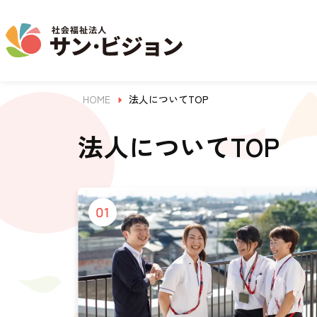
HOME
法人についてTOP
介護事業
保育事業
学童保育事業
法人について
法人の取り組み
お問い合わせ
地域から探す
法人についてTOP
名古屋エリア
サン・サンスクール
01
ジョイフル守山保育園
法人概要 / 組織図
お問い合わせ一覧
活動報告
東山公園
目的 / 事業者 / 提供サービ
目的
主