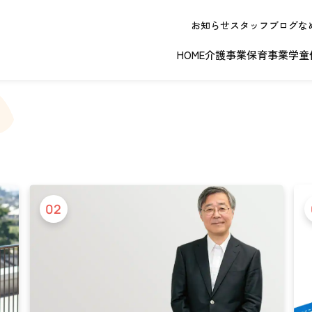
お知らせ
スタッフブログ
な
HOME
介護事業
保育事業
学童
春日井エリア
江南エリア
岐阜エリ
ボランティアに関する
退職者実務経
02
ジョイフルドーム前こども園
ノーリフティングポリシー
理事長挨拶
ジョイフル多治見
介護記録シス
理念 / クレ
お問い合わせ
発行申請
スから探す
な提供サービス / 事業所
複数条件検索