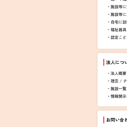
施設等に
施設等に
自宅に訪
福祉器具
認定こど
法人につ
法人概要 
理念 / 
施設一覧
情報開示
お問い合