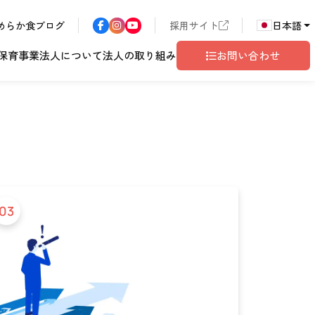
めらか食ブログ
採用サイト
日本語
保育事業
法人について
法人の取り組み
お問い合わせ
ア
長野エリア
東京都世田谷
サン・サンこども園
歴書
ハラスメント
03
こども園
テム
ド
ロゴマークの由来
地域共生
グレイスフル塩尻
相談窓口