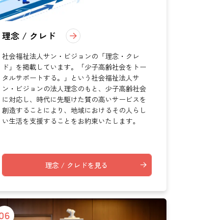
高齢者向けの部屋を借りたい
理方針
処遇改善加算について
福祉リンク集
理念 / クレド
施設等に通って介護、リハビリを受けたい
社会福祉法人サン・ビジョンの「理念・クレ
福祉器具（車いす・ベッド等）を利用したい
ド」を掲載しています。「少子高齢社会をトー
タルサポートする。」という社会福祉法人サ
ン・ビジョンの法人理念のもと、少子高齢社会
に対応し、時代に先駆けた質の高いサービスを
創造することにより、地域におけるその人らし
い生活を支援することをお約束いたします。
理念 / クレドを見る
06