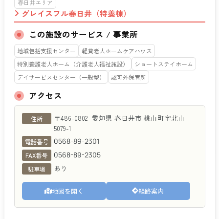
春日井エリア
グレイスフル春日井（特養棟）
この施設のサービス / 事業所
地域包括支援センター
軽費老人ホームケアハウス
特別養護老人ホーム（介護老人福祉施設）
ショートステイホーム
デイサービスセンター（一般型）
認可外保育所
アクセス
グレイスフル春日井（特養棟）
〒486-0802
愛知県
春日井市
桃山町字北山
住所
5079-1
0568-89-2301
電話番号
0568-89-2305
FAX番号
あり
駐車場
地図を開く
経路案内