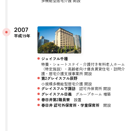
多機能型居宅介護 開設
2007
平成19年
ジョイフル千種
特養・ショートステイ・介護付き有料老人ホーム
（特定施設）・高齢者向け優良賃貸住宅・訪問介
護・居宅介護支援事業所 開設
第2グレイスフル辰野
小規模多機能型居宅介護 開設
グレイスフル下諏訪
認可外保育所 開設
グレイスフル日義
グループホーム 増築
春日井第2職員寮
設置
春日井 認可外保育所・学童保育所
開設