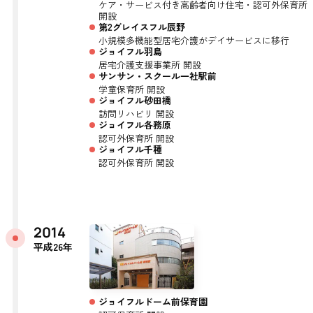
ケア・サービス付き高齢者向け住宅・認可外保育所
開設
第2グレイスフル辰野
小規模多機能型居宅介護がデイサービスに移行
ジョイフル羽島
居宅介護支援事業所 開設
サンサン・スクール一社駅前
学童保育所 開設
ジョイフル砂田橋
訪問リハビリ 開設
ジョイフル各務原
認可外保育所 開設
ジョイフル千種
認可外保育所 開設
2014
平成26年
ジョイフルドーム前保育園