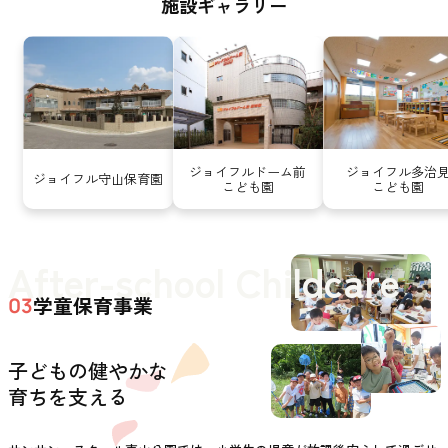
施設ギャラリー
ジョイフルドーム前
ジョイフル多治
ジョイフル守山保育園
こども園
こども園
After-school Childcare
学童保育事業
03
子どもの健やかな
育ちを支える