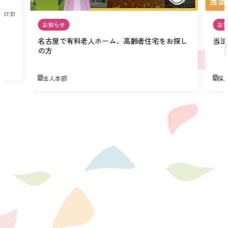
.07.31
お知らせ
お
名古屋で有料老人ホーム、高齢者住宅をお探し
当法
の方
法人本部
採