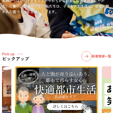
笑顔いっぱいの子どもたちがやわらかな日差しに包まれる「やか
お問い合わせ先
選択)などの学習面にも力を入れて行っている学童保育所です。
愛知・岐阜・長野の3県下で38施設・151事業所の介護関連事業所を運
た」に集い、育っていく。
私たちは、子どもの力を信じ、地域に開
03-6411-5781
営する
かれた園づくりを目指しています。
社会福祉法人サン・ビジョンでは、今後ますます高まる介護
担当：宮澤
ニーズに幅広く対応していきます。
Pick up
新着情報一覧
ピックアップ