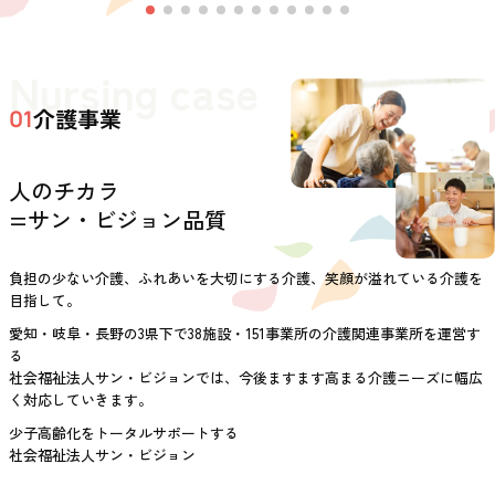
Nursing case
介護事業
01
人のチカラ
=サン・ビジョン品質
負担の少ない介護、ふれあいを大切にする介護、笑顔が溢れている介護を
目指して。
愛知・岐阜・長野の3県下で38施設・151事業所の介護関連事業所を運営す
る
社会福祉法人サン・ビジョンでは、今後ますます高まる介護ニーズに幅広
く対応していきます。
少子高齢化をトータルサポートする
社会福祉法人サン・ビジョン