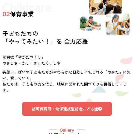
Childcare
保育事業
02
子どもたちの
「やってみたい！」を 全力応援
園目標「やかたづくり」
やさしさ・かしこさ。たくましさ
笑顔いっぱいの子どもたちがやわらかな日差しに包まれる「やかた」に集
い、育っていく。
私たちは、子どもの力を信じ、地域に開かれた園づくりを目指していま
す。
認可保育所・幼保連携型認定こども園
Gallery