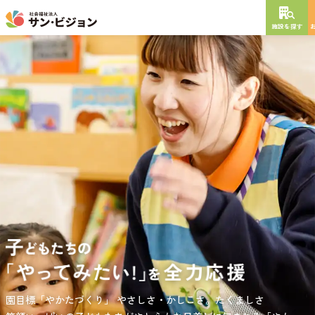
施設を探す
NEW OPEN
2026
年
10
月
開設予定
グレイスフル砧公園
東京都世田谷区大蔵
3丁目4番12号
特別養護老人ホーム
短期入所生活介護
通所介護
居宅介護支援
負担の少ない介護、ふれあいを大切にする介護、笑顔が溢れている
園目標「やかたづくり」
サンサン・スクール東山公園では、小学生の児童が放課後安心して
やさしさ・かしこさ。たくましさ
介護を目指して。
過ごせる環境を提供するとともに、
宿題・クラブ活動(英語・習字・