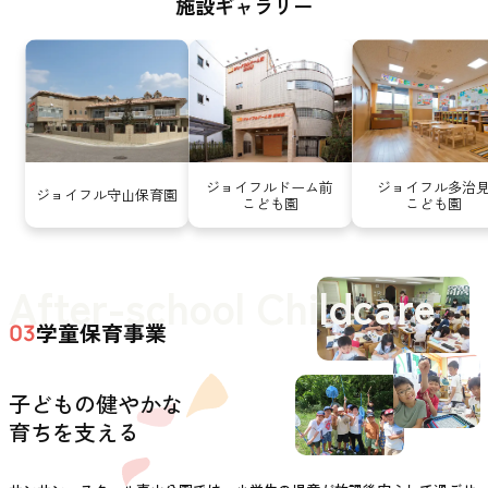
施設ギャラリー
ジョイフルドーム前
ジョイフル多治
ジョイフル守山保育園
こども園
こども園
After-school Childcare
学童保育事業
03
子どもの健やかな
育ちを支える