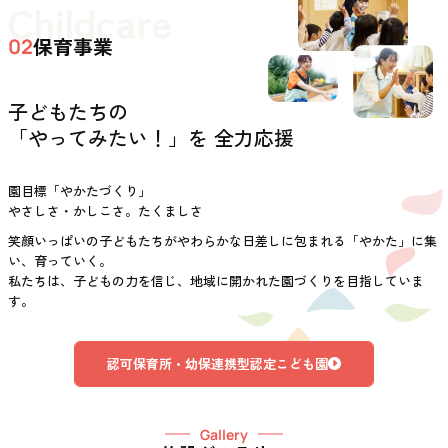
Childcare
保育事業
02
子どもたちの
「やってみたい！」を 全力応援
園目標「やかたづくり」
やさしさ・かしこさ。たくましさ
笑顔いっぱいの子どもたちがやわらかな日差しに包まれる「やかた」に集
い、育っていく。
私たちは、子どもの力を信じ、地域に開かれた園づくりを目指していま
す。
認可保育所・幼保連携型認定こども園
Gallery