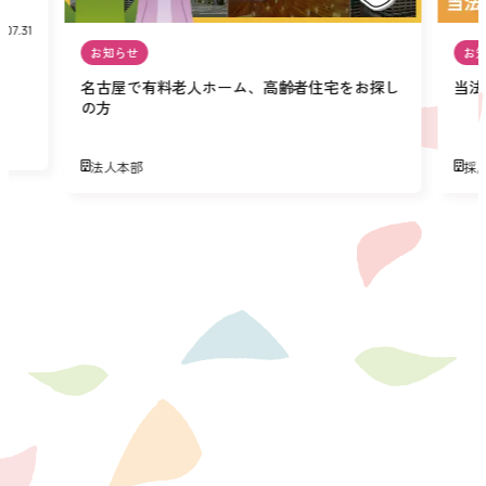
.07.31
お知らせ
お
名古屋で有料老人ホーム、高齢者住宅をお探し
当法
の方
法人本部
採