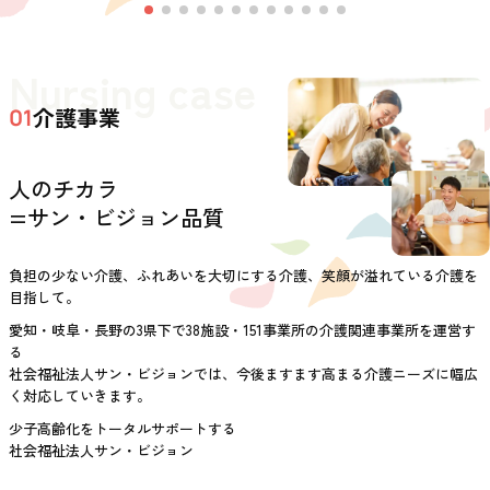
Nursing case
介護事業
01
人のチカラ
=サン・ビジョン品質
負担の少ない介護、ふれあいを大切にする介護、笑顔が溢れている介護を
目指して。
愛知・岐阜・長野の3県下で38施設・151事業所の介護関連事業所を運営す
る
社会福祉法人サン・ビジョンでは、今後ますます高まる介護ニーズに幅広
く対応していきます。
少子高齢化をトータルサポートする
社会福祉法人サン・ビジョン