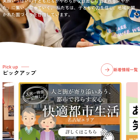
笑顔いっぱいの子どもたちがやわらかな日差しに包まれる「やか
お問い合わせ先
選択)などの学習面にも力を入れて行っている学童保育所です。
愛知・岐阜・長野の3県下で38施設・151事業所の介護関連事業所を運
た」に集い、育っていく。
私たちは、子どもの力を信じ、地域に開
03-6411-5781
営する
かれた園づくりを目指しています。
社会福祉法人サン・ビジョンでは、今後ますます高まる介護
担当：宮澤
ニーズに幅広く対応していきます。
Pick up
新着情報一覧
ピックアップ