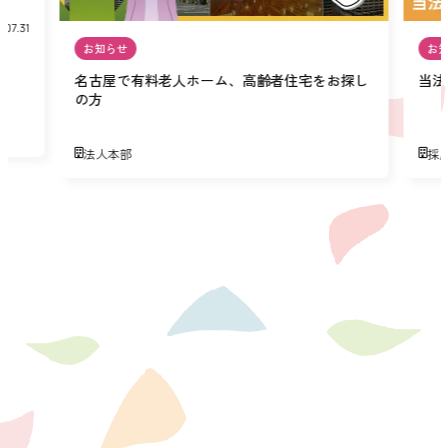
.07.31
お知らせ
お
名古屋で有料老人ホーム、高齢者住宅をお探し
当法
の方
法人本部
採