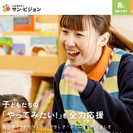
施設を探す
NEW OPEN
2026
年
10
月
開設予定
グレイスフル砧公園
東京都世田谷区大蔵
3丁目4番12号
特別養護老人ホーム
短期入所生活介護
通所介護
居宅介護支援
負担の少ない介護、ふれあいを大切にする介護、笑顔が溢れている
園目標「やかたづくり」
サンサン・スクール東山公園では、小学生の児童が放課後安心して
やさしさ・かしこさ。たくましさ
介護を目指して。
過ごせる環境を提供するとともに、
宿題・クラブ活動(英語・習字・