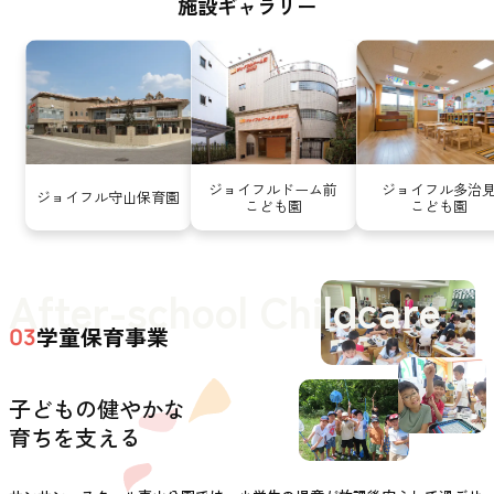
施設ギャラリー
ジョイフルドーム前
ジョイフル多治
ジョイフル守山保育園
こども園
こども園
After-school Childcare
学童保育事業
03
子どもの健やかな
育ちを支える