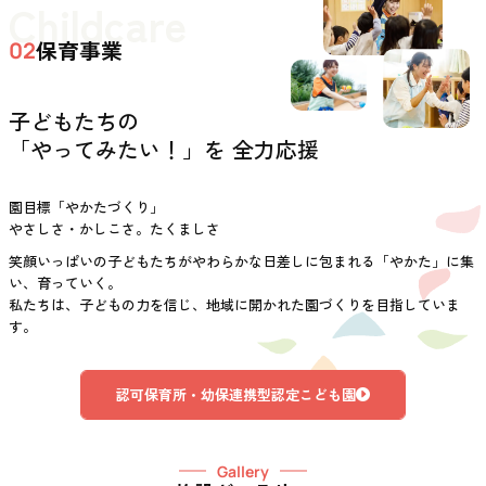
Childcare
保育事業
02
子どもたちの
「やってみたい！」を 全力応援
園目標「やかたづくり」
やさしさ・かしこさ。たくましさ
笑顔いっぱいの子どもたちがやわらかな日差しに包まれる「やかた」に集
い、育っていく。
私たちは、子どもの力を信じ、地域に開かれた園づくりを目指していま
す。
認可保育所・幼保連携型認定こども園
Gallery