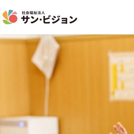
介護事業
保育事業
学童保育事業
法人について
法人の取り組み
お問い合わせ
地域から探す
名古屋エリア
特別養護老人ホーム
サン・サンスクール
ジョイフル守山保育園
法人概要 / 組織図
お問い合わせ一覧
活動報告
東山公園
短期入所生活介護
目的 / 事業者 / 提供サービ
通所介護
目的
主