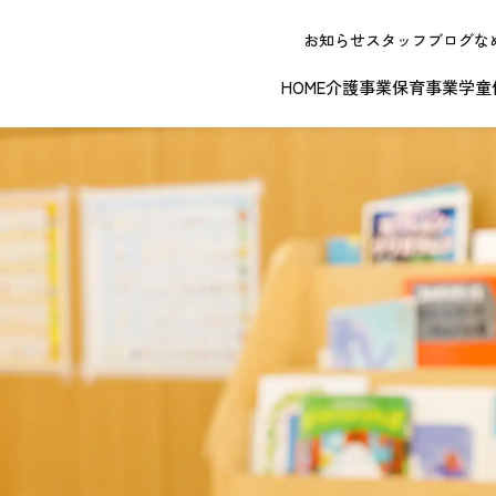
お知らせ
スタッフブログ
な
HOME
介護事業
保育事業
学童
NEW OPE
春日井エリア
江南エリア
岐阜エリ
ボランティアに関する
退職者実務経
ジョイフルドーム前こども園
ノーリフティングポリシー
理事長挨拶
ジョイフル多治見
介護記録シス
理念 / クレ
お問い合わせ
発行申請
スから探す
な提供サービス / 事業所
複数条件検索