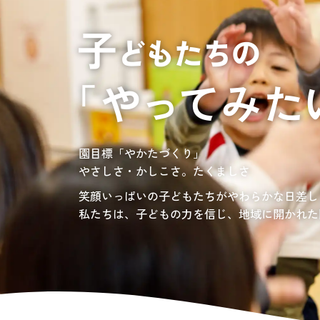
居宅介護支援
介護の相談に乗っ
サンサンワイナリー
施設一覧
施設等に入所して介護、
グレイスフル砧公園
東京都世田谷区大蔵
3丁目4番12号
自宅に訪問し
介護、リハビリ
お問い合わせ先
認定こども園、保育園
03-6411-5781
負担の少ない介護、ふれあいを大切にする介護
園目標「やかたづくり」
サンサン・スクール東山公園では、小学生の児
担当：宮澤
やさしさ・かしこさ。たくましさ
宿題・クラブ活動(英語・習字・選択)などの
愛知・岐阜・長野の3県下で38施設・151事業
社会福祉法人サン・ビジョンでは、今後ますま
笑顔いっぱいの子どもたちがやわらかな日差し
私たちは、子どもの力を信じ、地域に開かれた