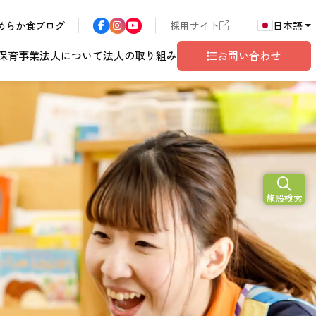
めらか食ブログ
採用サイト
日本語
保育事業
法人について
法人の取り組み
お問い合わせ
N
2026
施設検索
ア
長野エリア
東京都世田谷
サン・サンこども園
歴書
ハラスメント
年
こども園
テム
ド
ロゴマークの由来
地域共生
グレイスフル塩尻
相談窓口
10
月
開設予定