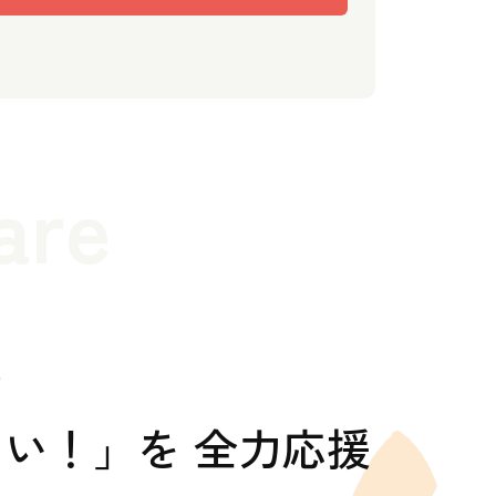
are
の
い！」を 全力応援