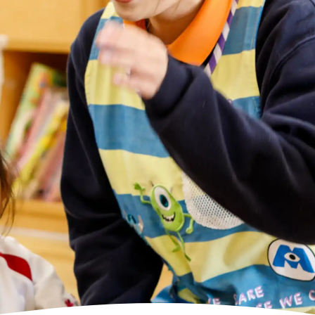
高齢者向けの部屋を借りたい
理方針
処遇改善加算について
福祉リンク集
施設等に通って介護、リハビリを受けたい
福祉器具（車いす・ベッド等）を利用したい