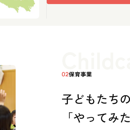
Childc
保育事業
02
子どもたち
「やってみた