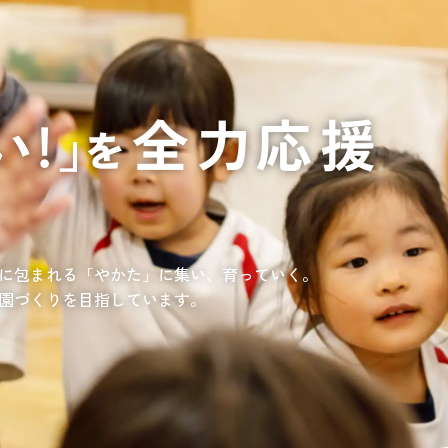
通いや短期宿泊を組み合わせて介護、
てもらいたい
サンサン研修センター
法人沿革
情報保護・管
情報開示
リハビリを受けたい
施設等に短期宿泊して介護、
リハビリを受けたい
リハビリを受けたい
てもらって
通いや短期宿泊を組み合わせて介護、
を受けたい
リハビリを受けたい
、学童を利用したい
、笑顔が溢れている介護を目指して。
童が放課後安心して過ごせる環境を提供するとともに、
学習面にも力を入れて行っている学童保育所です。
所の介護関連事業所を運営する
す高まる介護ニーズに幅広く対応していきます。
に包まれる「やかた」に集い、育っていく。
園づくりを目指しています。