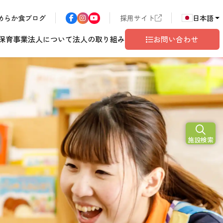
めらか食ブログ
採用サイト
日本語
保育事業
法人について
法人の取り組み
お問い合わせ
N
2026
施設検索
ア
長野エリア
東京都世田谷
サン・サンこども園
歴書
ハラスメント
年
こども園
テム
ド
ロゴマークの由来
地域共生
グレイスフル塩尻
相談窓口
10
月
開設予定