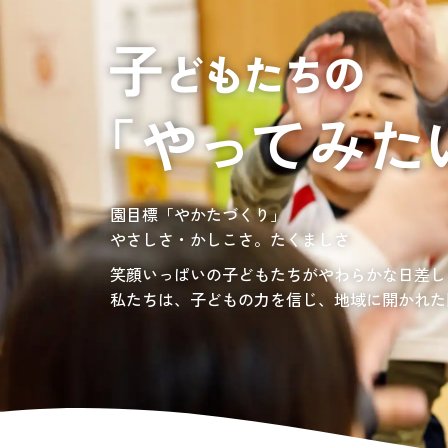
居宅介護支援
介護の相談に乗っ
サンサンワイナリー
施設一覧
施設等に入所して介護、
グレイスフル砧公園
東京都世田谷区大蔵
3丁目4番12号
自宅に訪問し
介護、リハビリ
お問い合わせ先
認定こども園、保育園
03-6411-5781
負担の少ない介護、ふれあいを大切にする介護
園目標「やかたづくり」
サンサン・スクール東山公園では、小学生の児
担当：宮澤
やさしさ・かしこさ。たくましさ
宿題・クラブ活動(英語・習字・選択)などの
愛知・岐阜・長野の3県下で38施設・151事業
社会福祉法人サン・ビジョンでは、今後ますま
笑顔いっぱいの子どもたちがやわらかな日差し
私たちは、子どもの力を信じ、地域に開かれた