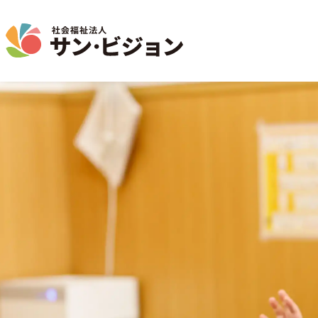
介護事業
保育事業
学童保育事業
法人について
法人の取り組み
お問い合わせ
地域から探す
名古屋エリア
特別養護老人ホーム
サン・サンスクール
ジョイフル守山保育園
法人概要 / 組織図
お問い合わせ一覧
活動報告
東山公園
短期入所生活介護
目的 / 事業者 / 提供サービ
通所介護
目的
主