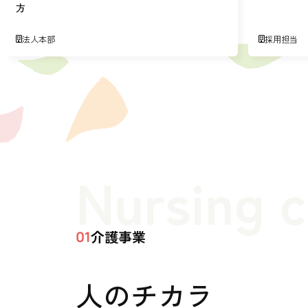
方
法人本部
採用担当
Nursing 
介護事業
01
人のチカラ