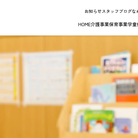
お知らせ
スタッフブログ
な
HOME
介護事業
保育事業
学童
NEW OPE
春日井エリア
江南エリア
岐阜エリ
ボランティアに関する
退職者実務経
ジョイフルドーム前こども園
ノーリフティングポリシー
理事長挨拶
ジョイフル多治見
介護記録シス
理念 / クレ
お問い合わせ
発行申請
スから探す
な提供サービス / 事業所
複数条件検索