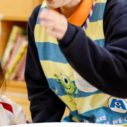
高齢者向けの部屋を借りたい
理方針
処遇改善加算について
福祉リンク集
施設等に通って介護、リハビリを受けたい
福祉器具（車いす・ベッド等）を利用したい