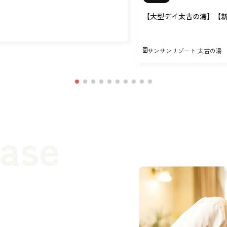
【大型デイ太古の湯】【
サンサンリゾート 太古の湯
case