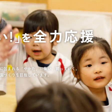
通いや短期宿泊を組み合わせて介護、
てもらいたい
サンサン研修センター
法人沿革
情報保護・管
情報開示
リハビリを受けたい
施設等に短期宿泊して介護、
リハビリを受けたい
リハビリを受けたい
てもらって
通いや短期宿泊を組み合わせて介護、
を受けたい
リハビリを受けたい
、学童を利用したい
、笑顔が溢れている介護を目指して。
童が放課後安心して過ごせる環境を提供するとともに、
学習面にも力を入れて行っている学童保育所です。
所の介護関連事業所を運営する
す高まる介護ニーズに幅広く対応していきます。
に包まれる「やかた」に集い、育っていく。
園づくりを目指しています。