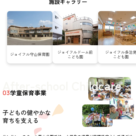
施設ギャラリー
ジョイフルドーム前
ジョイフル多治
ジョイフル守山保育園
こども園
こども園
After-school Childcare
学童保育事業
03
子どもの健やかな
育ちを支える