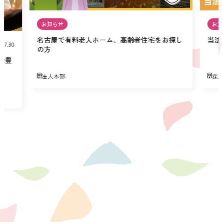
お知らせ
お
名古屋で有料老人ホーム、高齢者住宅をお探し
当法
07.30
の方
緑豊
法人本部
採