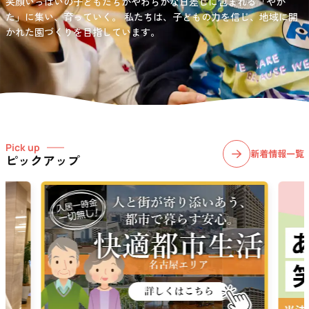
笑顔いっぱいの子どもたちがやわらかな日差しに包まれる「やか
お問い合わせ先
選択)などの学習面にも力を入れて行っている学童保育所です。
愛知・岐阜・長野の3県下で38施設・151事業所の介護関連事業所を運
た」に集い、育っていく。
私たちは、子どもの力を信じ、地域に開
03-6411-5781
営する
かれた園づくりを目指しています。
社会福祉法人サン・ビジョンでは、今後ますます高まる介護
担当：宮澤
ニーズに幅広く対応していきます。
Pick up
新着情報一覧
ピックアップ