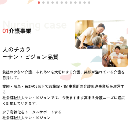
Nursing case
介護事業
01
人のチカラ
=サン・ビジョン品質
負担の少ない介護、ふれあいを大切にする介護、笑顔が溢れている介護を
目指して。
愛知・岐阜・長野の3県下で38施設・151事業所の介護関連事業所を運営す
る
社会福祉法人サン・ビジョンでは、今後ますます高まる介護ニーズに幅広
く対応していきます。
少子高齢化をトータルサポートする
社会福祉法人サン・ビジョン