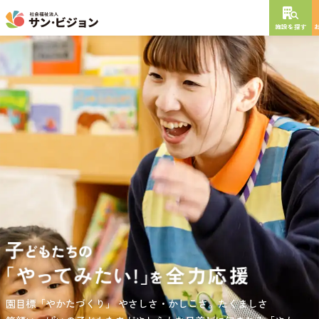
施設を探す
NEW OPEN
2026
年
10
月
開設予定
グレイスフル砧公園
東京都世田谷区大蔵
3丁目4番12号
特別養護老人ホーム
短期入所生活介護
通所介護
居宅介護支援
負担の少ない介護、ふれあいを大切にする介護、笑顔が溢れている
園目標「やかたづくり」
サンサン・スクール東山公園では、小学生の児童が放課後安心して
やさしさ・かしこさ。たくましさ
介護を目指して。
過ごせる環境を提供するとともに、
宿題・クラブ活動(英語・習字・