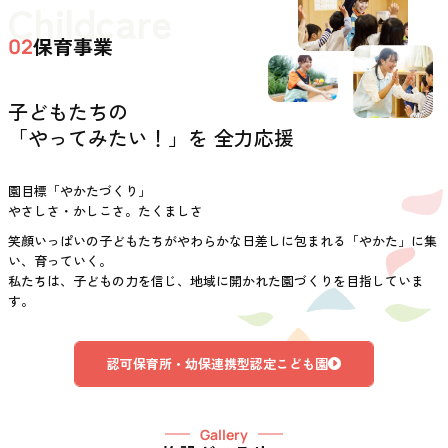
Childcare
保育事業
02
子どもたちの
「やってみたい！」を 全力応援
園目標「やかたづくり」
やさしさ・かしこさ。たくましさ
笑顔いっぱいの子どもたちがやわらかな日差しに包まれる「やかた」に集
い、育っていく。
私たちは、子どもの力を信じ、地域に開かれた園づくりを目指していま
す。
認可保育所・幼保連携型認定こども園
Gallery