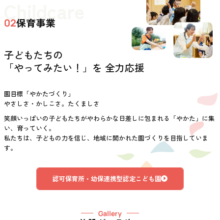
Childcare
保育事業
02
子どもたちの
「やってみたい！」を 全力応援
園目標「やかたづくり」
やさしさ・かしこさ。たくましさ
笑顔いっぱいの子どもたちがやわらかな日差しに包まれる「やかた」に集
い、育っていく。
私たちは、子どもの力を信じ、地域に開かれた園づくりを目指していま
す。
認可保育所・幼保連携型認定こども園
Gallery