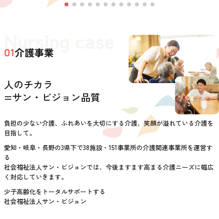
Nursing case
介護事業
01
人のチカラ
=サン・ビジョン品質
負担の少ない介護、ふれあいを大切にする介護、笑顔が溢れている介護を
目指して。
愛知・岐阜・長野の3県下で38施設・151事業所の介護関連事業所を運営す
る
社会福祉法人サン・ビジョンでは、今後ますます高まる介護ニーズに幅広
く対応していきます。
少子高齢化をトータルサポートする
社会福祉法人サン・ビジョン