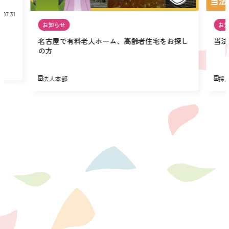
.07.31
お知らせ
お
名古屋で有料老人ホーム、高齢者住宅をお探し
当法
の方
法人本部
採