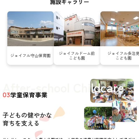
施設ギャラリー
ジョイフルドーム前
ジョイフル多治
ジョイフル守山保育園
こども園
こども園
After-school Childcare
学童保育事業
03
子どもの健やかな
育ちを支える