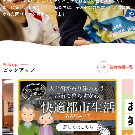
笑顔いっぱいの子どもたちがやわらかな日差しに包まれる「やか
お問い合わせ先
選択)などの学習面にも力を入れて行っている学童保育所です。
愛知・岐阜・長野の3県下で38施設・151事業所の介護関連事業所を運
た」に集い、育っていく。
私たちは、子どもの力を信じ、地域に開
03-6411-5781
営する
かれた園づくりを目指しています。
社会福祉法人サン・ビジョンでは、今後ますます高まる介護
担当：宮澤
ニーズに幅広く対応していきます。
Pick up
新着情報一覧
ピックアップ