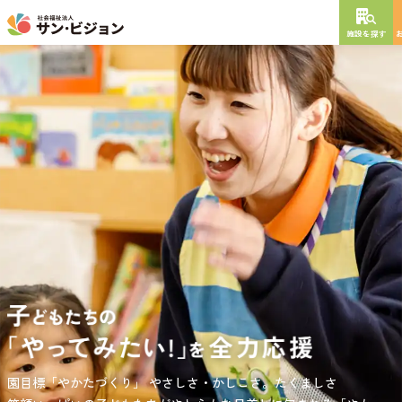
施設を探す
NEW OPEN
2026
年
10
月
開設予定
グレイスフル砧公園
東京都世田谷区大蔵
3丁目4番12号
特別養護老人ホーム
短期入所生活介護
通所介護
居宅介護支援
負担の少ない介護、ふれあいを大切にする介護、笑顔が溢れている
園目標「やかたづくり」
サンサン・スクール東山公園では、小学生の児童が放課後安心して
やさしさ・かしこさ。たくましさ
介護を目指して。
過ごせる環境を提供するとともに、
宿題・クラブ活動(英語・習字・