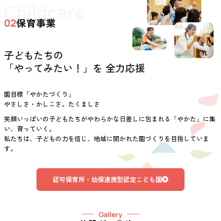
Childcare
保育事業
02
子どもたちの
「やってみたい！」を 全力応援
園目標「やかたづくり」
やさしさ・かしこさ。たくましさ
笑顔いっぱいの子どもたちがやわらかな日差しに包まれる「やかた」に集
い、育っていく。
私たちは、子どもの力を信じ、地域に開かれた園づくりを目指していま
す。
認可保育所・幼保連携型認定こども園
Gallery