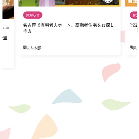
お知らせ
お
名古屋で有料老人ホーム、高齢者住宅をお探し
当法
07.30
の方
緑豊
法人本部
採