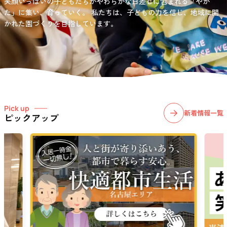
笑顔いっぱいの子どもたちがやわらかな日差しに包まれる「やか
お問い合わせ先
選択)などの学習面にも力を入れて行っている学童保育所です。
愛知・岐阜・長野の3県下で38施設・151事業所の介護関連事業所を運
た」に集い、育っていく。
私たちは、子どもの力を信じ、地域に開
03-6411-5781
営する
かれた園づくりを目指しています。
社会福祉法人サン・ビジョンでは、今後ますます高まる介護
担当：宮澤
ニーズに幅広く対応していきます。
Pick up
新着情報一覧
ピックアップ