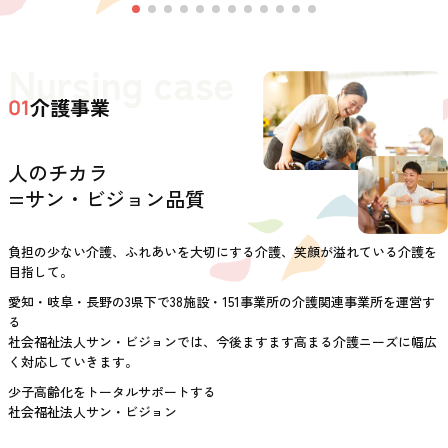
Nursing case
介護事業
01
人のチカラ
=サン・ビジョン品質
負担の少ない介護、ふれあいを大切にする介護、笑顔が溢れている介護を
目指して。
愛知・岐阜・長野の3県下で38施設・151事業所の介護関連事業所を運営す
る
社会福祉法人サン・ビジョンでは、今後ますます高まる介護ニーズに幅広
く対応していきます。
少子高齢化をトータルサポートする
社会福祉法人サン・ビジョン