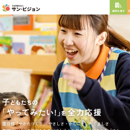
施設を探す
NEW OPEN
2026
年
10
月
開設予定
グレイスフル砧公園
東京都世田谷区大蔵
3丁目4番12号
特別養護老人ホーム
短期入所生活介護
通所介護
居宅介護支援
負担の少ない介護、ふれあいを大切にする介護、笑顔が溢れている
園目標「やかたづくり」
サンサン・スクール東山公園では、小学生の児童が放課後安心して
やさしさ・かしこさ。たくましさ
介護を目指して。
過ごせる環境を提供するとともに、
宿題・クラブ活動(英語・習字・