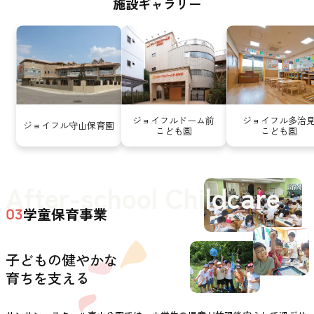
施設ギャラリー
ジョイフルドーム前
ジョイフル多治
ジョイフル守山保育園
こども園
こども園
After-school Childcare
学童保育事業
03
子どもの健やかな
育ちを支える