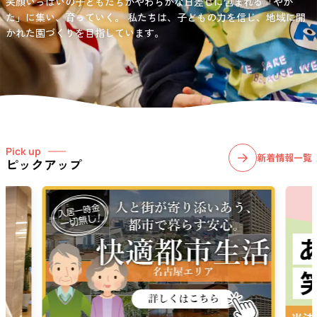
笑顔いっぱいの子どもたちがやわらかな日差しに包まれる「やか
お問い合わせ先
選択)などの学習面にも力を入れて行っている学童保育所です。
愛知・岐阜・長野の3県下で38施設・151事業所の介護関連事業所を運
た」に集い、育っていく。
私たちは、子どもの力を信じ、地域に開
03-6411-5781
営する
かれた園づくりを目指しています。
社会福祉法人サン・ビジョンでは、今後ますます高まる介護
担当：宮澤
ニーズに幅広く対応していきます。
Pick up
新着情報一覧
ピックアップ