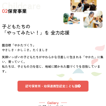
Childcare
保育事業
02
子どもたちの
「やってみたい！」を 全力応援
園目標「やかたづくり」
やさしさ・かしこさ。たくましさ
笑顔いっぱいの子どもたちがやわらかな日差しに包まれる「やかた」に集
い、育っていく。
私たちは、子どもの力を信じ、地域に開かれた園づくりを目指していま
す。
認可保育所・幼保連携型認定こども園
Gallery