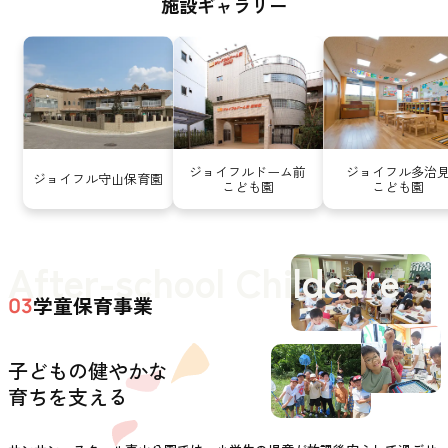
施設ギャラリー
ジョイフルドーム前
ジョイフル多治
ジョイフル守山保育園
こども園
こども園
After-school Childcare
学童保育事業
03
子どもの健やかな
育ちを支える