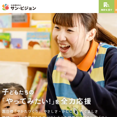
施設を探す
NEW OPEN
2026
年
10
月
開設予定
グレイスフル砧公園
東京都世田谷区大蔵
3丁目4番12号
特別養護老人ホーム
短期入所生活介護
通所介護
居宅介護支援
負担の少ない介護、ふれあいを大切にする介護、笑顔が溢れている
園目標「やかたづくり」
サンサン・スクール東山公園では、小学生の児童が放課後安心して
やさしさ・かしこさ。たくましさ
介護を目指して。
過ごせる環境を提供するとともに、
宿題・クラブ活動(英語・習字・