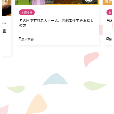
お知らせ
お
名古屋で有料老人ホーム、高齢者住宅をお探し
当法
07.30
の方
緑豊
法人本部
採