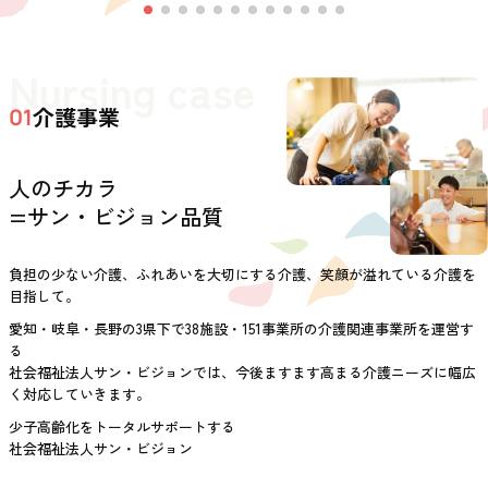
Nursing case
介護事業
01
人のチカラ
=サン・ビジョン品質
負担の少ない介護、ふれあいを大切にする介護、笑顔が溢れている介護を
目指して。
愛知・岐阜・長野の3県下で38施設・151事業所の介護関連事業所を運営す
る
社会福祉法人サン・ビジョンでは、今後ますます高まる介護ニーズに幅広
く対応していきます。
少子高齢化をトータルサポートする
社会福祉法人サン・ビジョン