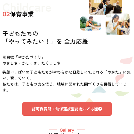
Childcare
保育事業
02
子どもたちの
「やってみたい！」を 全力応援
園目標「やかたづくり」
やさしさ・かしこさ。たくましさ
笑顔いっぱいの子どもたちがやわらかな日差しに包まれる「やかた」に集
い、育っていく。
私たちは、子どもの力を信じ、地域に開かれた園づくりを目指していま
す。
認可保育所・幼保連携型認定こども園
Gallery