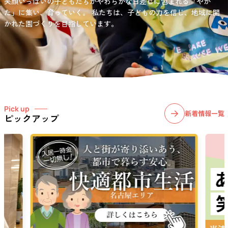
笑顔いっぱいの子どもたちがやわらかな日差しに包まれる「やか
お問い合わせ先
選択)などの学習面にも力を入れて行っている学童保育所です。
愛知・岐阜・長野の3県下で38施設・151事業所の介護関連事業所を運
た」に集い、育っていく。
私たちは、子どもの力を信じ、地域に開
03-6411-5781
営する
かれた園づくりを目指しています。
社会福祉法人サン・ビジョンでは、今後ますます高まる介護
担当：宮澤
ニーズに幅広く対応していきます。
Pick up
新着情報一覧
ピックアップ