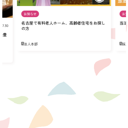
お知らせ
お
名古屋で有料老人ホーム、高齢者住宅をお探し
当法
07.30
の方
緑豊
法人本部
採