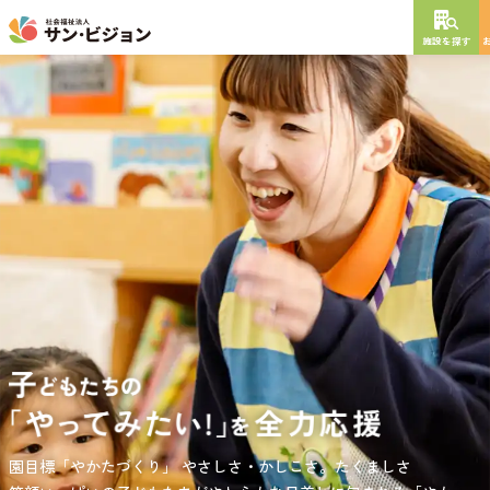
施設を探す
NEW OPEN
2026
年
10
月
開設予定
グレイスフル砧公園
東京都世田谷区大蔵
3丁目4番12号
特別養護老人ホーム
短期入所生活介護
通所介護
居宅介護支援
負担の少ない介護、ふれあいを大切にする介護、笑顔が溢れている
園目標「やかたづくり」
サンサン・スクール東山公園では、小学生の児童が放課後安心して
やさしさ・かしこさ。たくましさ
介護を目指して。
過ごせる環境を提供するとともに、
宿題・クラブ活動(英語・習字・