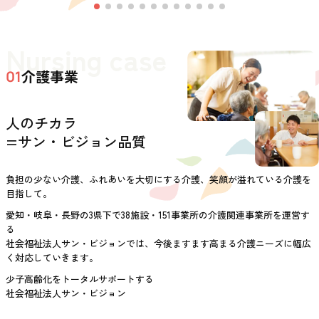
Nursing case
介護事業
01
人のチカラ
=サン・ビジョン品質
負担の少ない介護、ふれあいを大切にする介護、笑顔が溢れている介護を
目指して。
愛知・岐阜・長野の3県下で38施設・151事業所の介護関連事業所を運営す
る
社会福祉法人サン・ビジョンでは、今後ますます高まる介護ニーズに幅広
く対応していきます。
少子高齢化をトータルサポートする
社会福祉法人サン・ビジョン