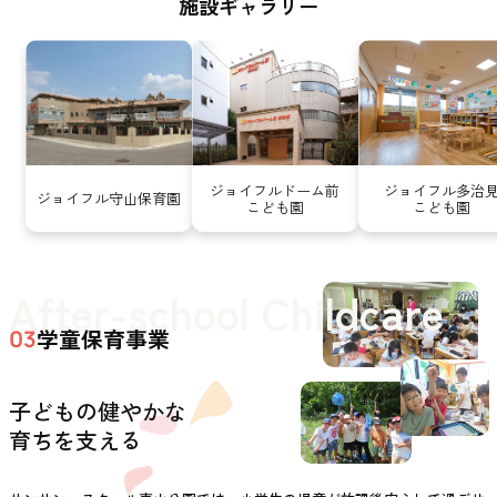
施設ギャラリー
ジョイフルドーム前
ジョイフル多治
ジョイフル守山保育園
こども園
こども園
After-school Childcare
学童保育事業
03
子どもの健やかな
育ちを支える