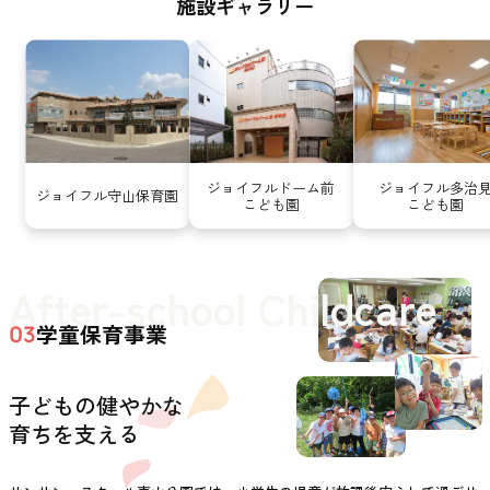
施設ギャラリー
ジョイフルドーム前
ジョイフル多治
ジョイフル守山保育園
こども園
こども園
After-school Childcare
学童保育事業
03
子どもの健やかな
育ちを支える