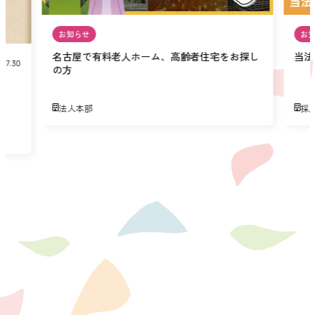
お知らせ
お
名古屋で有料老人ホーム、高齢者住宅をお探し
当法
07.30
の方
法人本部
採