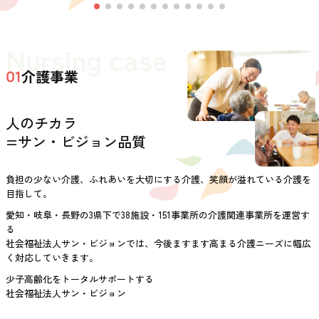
Nursing case
介護事業
01
人のチカラ
=サン・ビジョン品質
負担の少ない介護、ふれあいを大切にする介護、笑顔が溢れている介護を
目指して。
愛知・岐阜・長野の3県下で38施設・151事業所の介護関連事業所を運営す
る
社会福祉法人サン・ビジョンでは、今後ますます高まる介護ニーズに幅広
く対応していきます。
少子高齢化をトータルサポートする
社会福祉法人サン・ビジョン