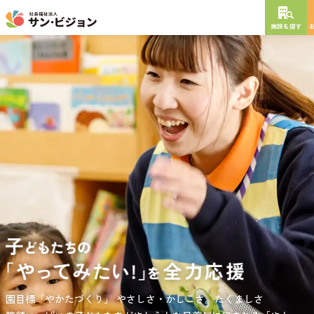
施設を探す
NEW OPEN
2026
年
10
月
開設予定
グレイスフル砧公園
東京都世田谷区大蔵
3丁目4番12号
特別養護老人ホーム
短期入所生活介護
通所介護
居宅介護支援
負担の少ない介護、ふれあいを大切にする介護、笑顔が溢れている
園目標「やかたづくり」
サンサン・スクール東山公園では、小学生の児童が放課後安心して
やさしさ・かしこさ。たくましさ
介護を目指して。
過ごせる環境を提供するとともに、
宿題・クラブ活動(英語・習字・