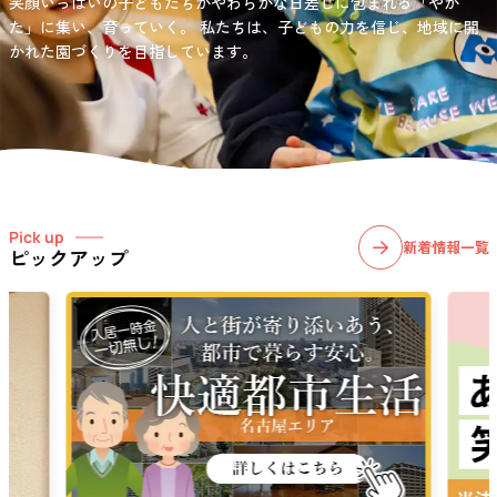
笑顔いっぱいの子どもたちがやわらかな日差しに包まれる「やか
お問い合わせ先
選択)などの学習面にも力を入れて行っている学童保育所です。
愛知・岐阜・長野の3県下で38施設・151事業所の介護関連事業所を運
た」に集い、育っていく。
私たちは、子どもの力を信じ、地域に開
03-6411-5781
営する
かれた園づくりを目指しています。
社会福祉法人サン・ビジョンでは、今後ますます高まる介護
担当：宮澤
ニーズに幅広く対応していきます。
Pick up
新着情報一覧
ピックアップ