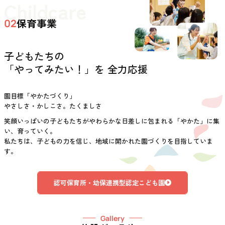
Childcare
保育事業
02
子どもたちの
「やってみたい！」を 全力応援
園目標「やかたづくり」
やさしさ・かしこさ。たくましさ
笑顔いっぱいの子どもたちがやわらかな日差しに包まれる「やかた」に集
い、育っていく。
私たちは、子どもの力を信じ、地域に開かれた園づくりを目指していま
す。
認可保育所・幼保連携型認定こども園
Gallery