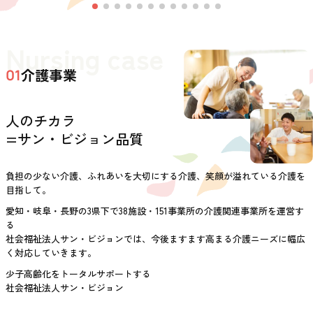
Nursing case
介護事業
01
人のチカラ
=サン・ビジョン品質
負担の少ない介護、ふれあいを大切にする介護、笑顔が溢れている介護を
目指して。
愛知・岐阜・長野の3県下で38施設・151事業所の介護関連事業所を運営す
る
社会福祉法人サン・ビジョンでは、今後ますます高まる介護ニーズに幅広
く対応していきます。
少子高齢化をトータルサポートする
社会福祉法人サン・ビジョン