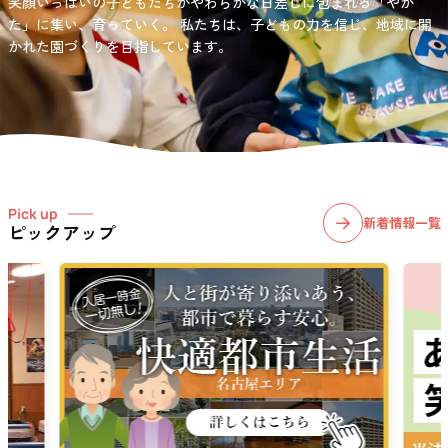
笑顔いっぱいの子どもたちがやわらかな日差しに包まれる「やか
お問い合わせ先
選択)などの学習面にも力を入れて行っている学童保育所です。
愛知・岐阜・長野の3県下で38施設・151事業所の介護関連事業所を運
た」に集い、育っていく。
私たちは、子どもの力を信じ、地域に開
03-6411-5781
営する
かれた園づくりを目指しています。
社会福祉法人サン・ビジョンでは、今後ますます高まる介護
担当：宮澤
ニーズに幅広く対応していきます。
Pick up
新着情報一覧
ピックアップ