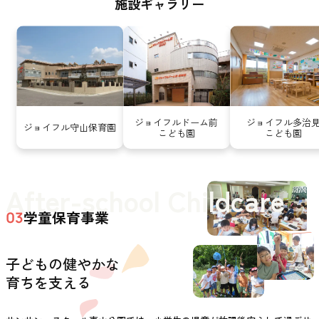
施設ギャラリー
ジョイフルドーム前
ジョイフル多治
ジョイフル守山保育園
こども園
こども園
After-school Childcare
学童保育事業
03
子どもの健やかな
育ちを支える