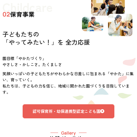
Childcare
保育事業
02
子どもたちの
「やってみたい！」を 全力応援
園目標「やかたづくり」
やさしさ・かしこさ。たくましさ
笑顔いっぱいの子どもたちがやわらかな日差しに包まれる「やかた」に集
い、育っていく。
私たちは、子どもの力を信じ、地域に開かれた園づくりを目指していま
す。
認可保育所・幼保連携型認定こども園
Gallery