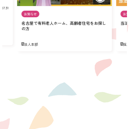
.07.31
お知らせ
お
名古屋で有料老人ホーム、高齢者住宅をお探し
当法
の方
法人本部
採