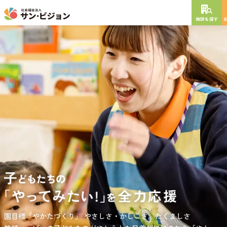
施設を探す
NEW OPEN
2026
年
10
月
開設予定
グレイスフル砧公園
東京都世田谷区大蔵
3丁目4番12号
特別養護老人ホーム
短期入所生活介護
通所介護
居宅介護支援
負担の少ない介護、ふれあいを大切にする介護、笑顔が溢れている
園目標「やかたづくり」
サンサン・スクール東山公園では、小学生の児童が放課後安心して
やさしさ・かしこさ。たくましさ
介護を目指して。
過ごせる環境を提供するとともに、
宿題・クラブ活動(英語・習字・