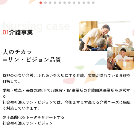
Nursing case
介護事業
01
人のチカラ
=サン・ビジョン品質
負担の少ない介護、ふれあいを大切にする介護、笑顔が溢れている介護を
目指して。
愛知・岐阜・長野の3県下で38施設・151事業所の介護関連事業所を運営す
る
社会福祉法人サン・ビジョンでは、今後ますます高まる介護ニーズに幅広
く対応していきます。
少子高齢化をトータルサポートする
社会福祉法人サン・ビジョン