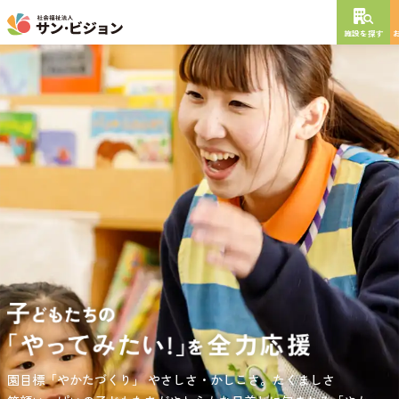
施設を探す
NEW OPEN
2026
年
10
月
開設予定
グレイスフル砧公園
東京都世田谷区大蔵
3丁目4番12号
特別養護老人ホーム
短期入所生活介護
通所介護
居宅介護支援
負担の少ない介護、ふれあいを大切にする介護、笑顔が溢れている
園目標「やかたづくり」
サンサン・スクール東山公園では、小学生の児童が放課後安心して
やさしさ・かしこさ。たくましさ
介護を目指して。
過ごせる環境を提供するとともに、
宿題・クラブ活動(英語・習字・