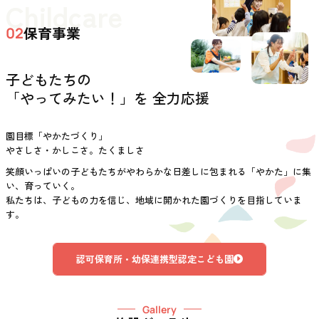
Childcare
保育事業
02
子どもたちの
「やってみたい！」を 全力応援
園目標「やかたづくり」
やさしさ・かしこさ。たくましさ
笑顔いっぱいの子どもたちがやわらかな日差しに包まれる「やかた」に集
い、育っていく。
私たちは、子どもの力を信じ、地域に開かれた園づくりを目指していま
す。
認可保育所・幼保連携型認定こども園
Gallery