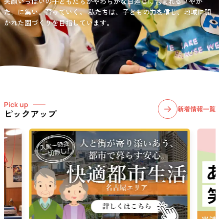
笑顔いっぱいの子どもたちがやわらかな日差しに包まれる「やか
お問い合わせ先
選択)などの学習面にも力を入れて行っている学童保育所です。
愛知・岐阜・長野の3県下で38施設・151事業所の介護関連事業所を運
た」に集い、育っていく。
私たちは、子どもの力を信じ、地域に開
03-6411-5781
営する
かれた園づくりを目指しています。
社会福祉法人サン・ビジョンでは、今後ますます高まる介護
担当：宮澤
ニーズに幅広く対応していきます。
Pick up
新着情報一覧
ピックアップ