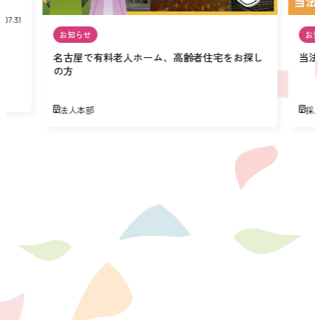
.07.31
お知らせ
お
名古屋で有料老人ホーム、高齢者住宅をお探し
当法
の方
法人本部
採