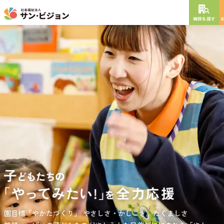
施設を探す
NEW OPEN
2026
年
10
月
開設予定
グレイスフル砧公園
東京都世田谷区大蔵
3丁目4番12号
特別養護老人ホーム
短期入所生活介護
通所介護
居宅介護支援
負担の少ない介護、ふれあいを大切にする介護、笑顔が溢れている
園目標「やかたづくり」
サンサン・スクール東山公園では、小学生の児童が放課後安心して
やさしさ・かしこさ。たくましさ
介護を目指して。
過ごせる環境を提供するとともに、
宿題・クラブ活動(英語・習字・