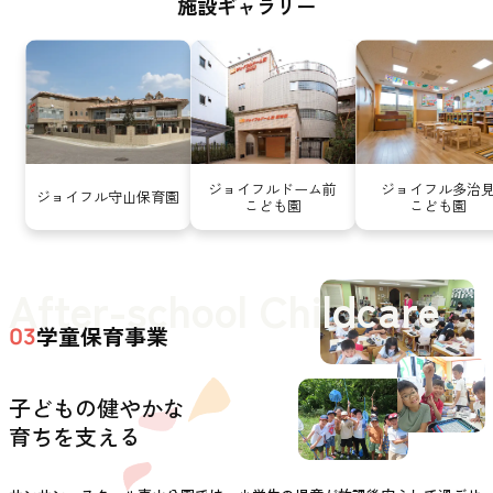
施設ギャラリー
ジョイフルドーム前
ジョイフル多治
ジョイフル守山保育園
こども園
こども園
After-school Childcare
学童保育事業
03
子どもの健やかな
育ちを支える