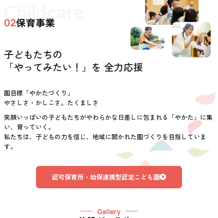
Childcare
保育事業
02
子どもたちの
「やってみたい！」を 全力応援
園目標「やかたづくり」
やさしさ・かしこさ。たくましさ
笑顔いっぱいの子どもたちがやわらかな日差しに包まれる「やかた」に集
い、育っていく。
私たちは、子どもの力を信じ、地域に開かれた園づくりを目指していま
す。
認可保育所・幼保連携型認定こども園
Gallery