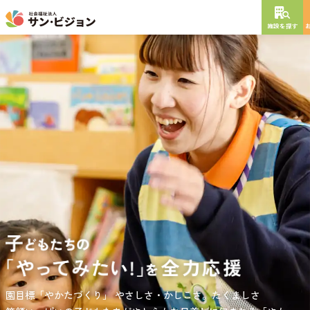
施設を探す
NEW OPEN
2026
年
10
月
開設予定
グレイスフル砧公園
東京都世田谷区大蔵
3丁目4番12号
特別養護老人ホーム
短期入所生活介護
通所介護
居宅介護支援
負担の少ない介護、ふれあいを大切にする介護、笑顔が溢れている
園目標「やかたづくり」
サンサン・スクール東山公園では、小学生の児童が放課後安心して
やさしさ・かしこさ。たくましさ
介護を目指して。
過ごせる環境を提供するとともに、
宿題・クラブ活動(英語・習字・