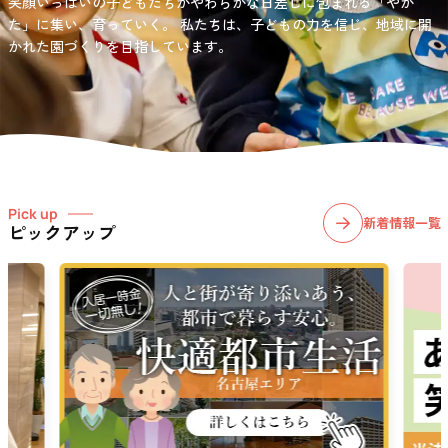
笑顔いっぱいの子どもたちがやわらかな日差しに包まれる「やか
お問い合わせ先
選択)などの学習面にも力を入れて行っている学童保育所です。
愛知・岐阜・長野の3県下で38施設・151事業所の介護関連事業所を運
た」に集い、育っていく。
私たちは、子どもの力を信じ、地域に開
03-6411-5781
営する
かれた園づくりを目指しています。
社会福祉法人サン・ビジョンでは、今後ますます高まる介護
担当：宮澤
ニーズに幅広く対応していきます。
Pick up
新着情報一覧
ピックアップ