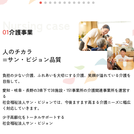
Nursing case
介護事業
01
人のチカラ
=サン・ビジョン品質
負担の少ない介護、ふれあいを大切にする介護、笑顔が溢れている介護を
目指して。
愛知・岐阜・長野の3県下で38施設・151事業所の介護関連事業所を運営す
る
社会福祉法人サン・ビジョンでは、今後ますます高まる介護ニーズに幅広
く対応していきます。
少子高齢化をトータルサポートする
社会福祉法人サン・ビジョン