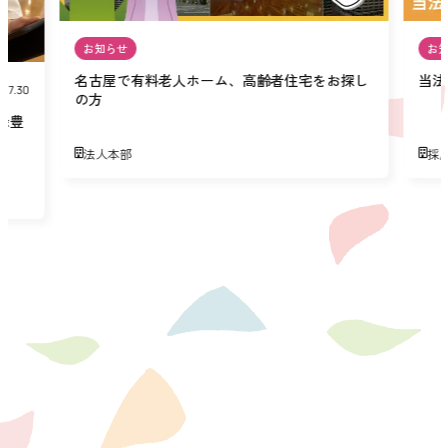
お知らせ
お
名古屋で有料老人ホーム、高齢者住宅をお探し
当法
07.30
の方
緑豊
法人本部
採