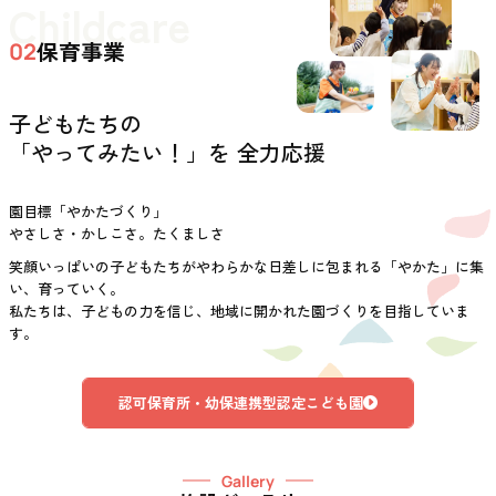
Childcare
保育事業
02
子どもたちの
「やってみたい！」を 全力応援
園目標「やかたづくり」
やさしさ・かしこさ。たくましさ
笑顔いっぱいの子どもたちがやわらかな日差しに包まれる「やかた」に集
い、育っていく。
私たちは、子どもの力を信じ、地域に開かれた園づくりを目指していま
す。
認可保育所・幼保連携型認定こども園
Gallery