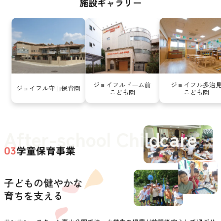
施設ギャラリー
ジョイフルドーム前
ジョイフル多治
ジョイフル守山保育園
こども園
こども園
After-school Childcare
学童保育事業
03
子どもの健やかな
育ちを支える