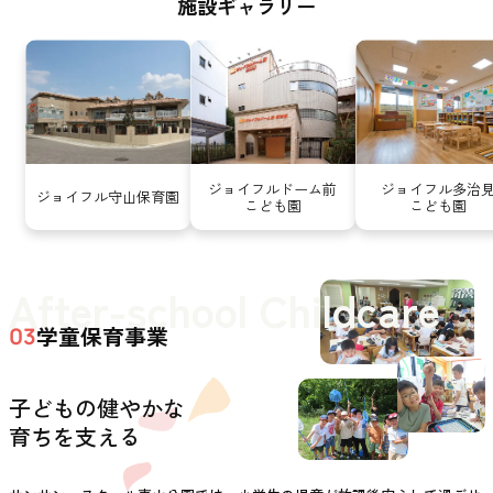
施設ギャラリー
ジョイフルドーム前
ジョイフル多治
ジョイフル守山保育園
こども園
こども園
After-school Childcare
学童保育事業
03
子どもの健やかな
育ちを支える