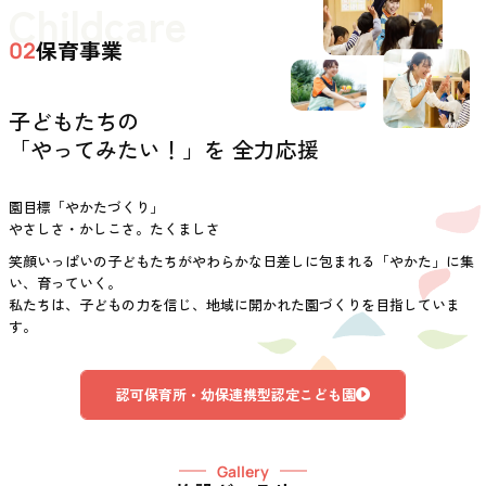
Childcare
保育事業
02
子どもたちの
「やってみたい！」を 全力応援
園目標「やかたづくり」
やさしさ・かしこさ。たくましさ
笑顔いっぱいの子どもたちがやわらかな日差しに包まれる「やかた」に集
い、育っていく。
私たちは、子どもの力を信じ、地域に開かれた園づくりを目指していま
す。
認可保育所・幼保連携型認定こども園
Gallery