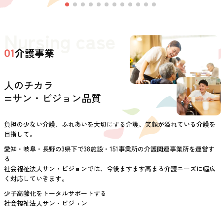
Nursing case
介護事業
01
人のチカラ
=サン・ビジョン品質
負担の少ない介護、ふれあいを大切にする介護、笑顔が溢れている介護を
目指して。
愛知・岐阜・長野の3県下で38施設・151事業所の介護関連事業所を運営す
る
社会福祉法人サン・ビジョンでは、今後ますます高まる介護ニーズに幅広
く対応していきます。
少子高齢化をトータルサポートする
社会福祉法人サン・ビジョン