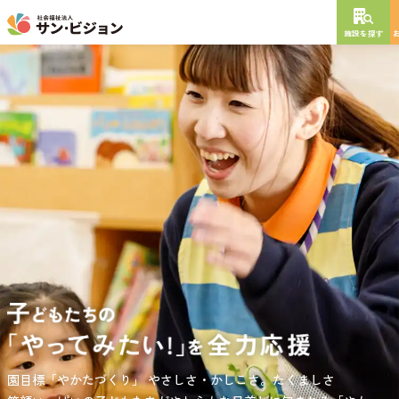
施設を探す
NEW OPEN
2026
年
10
月
開設予定
グレイスフル砧公園
東京都世田谷区大蔵
3丁目4番12号
特別養護老人ホーム
短期入所生活介護
通所介護
居宅介護支援
負担の少ない介護、ふれあいを大切にする介護、笑顔が溢れている
園目標「やかたづくり」
サンサン・スクール東山公園では、小学生の児童が放課後安心して
やさしさ・かしこさ。たくましさ
介護を目指して。
過ごせる環境を提供するとともに、
宿題・クラブ活動(英語・習字・