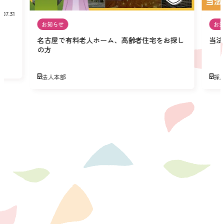
.07.31
お知らせ
お
名古屋で有料老人ホーム、高齢者住宅をお探し
当法
の方
法人本部
採