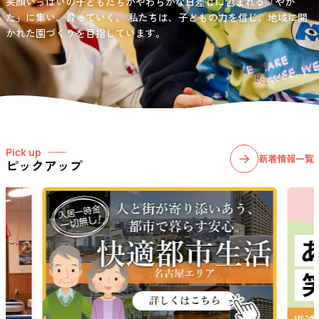
笑顔いっぱいの子どもたちがやわらかな日差しに包まれる「やか
お問い合わせ先
選択)などの学習面にも力を入れて行っている学童保育所です。
愛知・岐阜・長野の3県下で38施設・151事業所の介護関連事業所を運
た」に集い、育っていく。
私たちは、子どもの力を信じ、地域に開
03-6411-5781
営する
かれた園づくりを目指しています。
社会福祉法人サン・ビジョンでは、今後ますます高まる介護
担当：宮澤
ニーズに幅広く対応していきます。
Pick up
新着情報一覧
ピックアップ