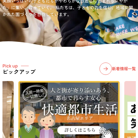
笑顔いっぱいの子どもたちがやわらかな日差しに包まれる「やか
お問い合わせ先
選択)などの学習面にも力を入れて行っている学童保育所です。
愛知・岐阜・長野の3県下で38施設・151事業所の介護関連事業所を運
た」に集い、育っていく。
私たちは、子どもの力を信じ、地域に開
03-6411-5781
営する
かれた園づくりを目指しています。
社会福祉法人サン・ビジョンでは、今後ますます高まる介護
担当：宮澤
ニーズに幅広く対応していきます。
Pick up
新着情報一覧
ピックアップ