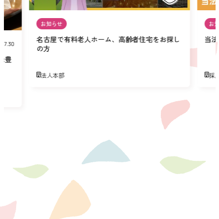
お知らせ
お
名古屋で有料老人ホーム、高齢者住宅をお探し
当法
07.30
の方
緑豊
法人本部
採