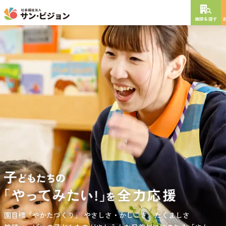
施設を探す
NEW OPEN
2026
年
10
月
開設予定
グレイスフル砧公園
東京都世田谷区大蔵
3丁目4番12号
特別養護老人ホーム
短期入所生活介護
通所介護
居宅介護支援
負担の少ない介護、ふれあいを大切にする介護、笑顔が溢れている
園目標「やかたづくり」
サンサン・スクール東山公園では、小学生の児童が放課後安心して
やさしさ・かしこさ。たくましさ
介護を目指して。
過ごせる環境を提供するとともに、
宿題・クラブ活動(英語・習字・