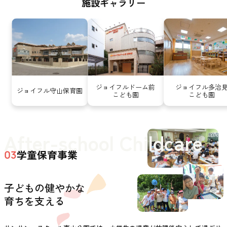
施設ギャラリー
ジョイフルドーム前
ジョイフル多治
ジョイフル守山保育園
こども園
こども園
After-school Childcare
学童保育事業
03
子どもの健やかな
育ちを支える