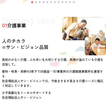
Nursing case
介護事業
01
人のチカラ
=サン・ビジョン品質
負担の少ない介護、ふれあいを大切にする介護、笑顔が溢れている介護を
目指して。
愛知・岐阜・長野の3県下で38施設・151事業所の介護関連事業所を運営す
る
社会福祉法人サン・ビジョンでは、今後ますます高まる介護ニーズに幅広
く対応していきます。
少子高齢化をトータルサポートする
社会福祉法人サン・ビジョン