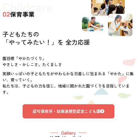
Childcare
保育事業
02
子どもたちの
「やってみたい！」を 全力応援
園目標「やかたづくり」
やさしさ・かしこさ。たくましさ
笑顔いっぱいの子どもたちがやわらかな日差しに包まれる「やかた」に集
い、育っていく。
私たちは、子どもの力を信じ、地域に開かれた園づくりを目指していま
す。
認可保育所・幼保連携型認定こども園
Gallery